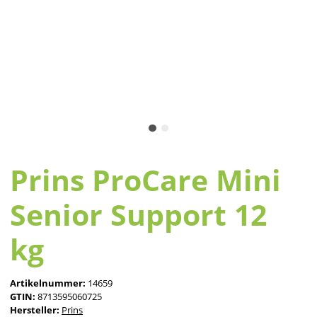
Prins ProCare Mini
Senior Support 12
kg
Artikelnummer:
14659
GTIN:
8713595060725
Hersteller:
Prins