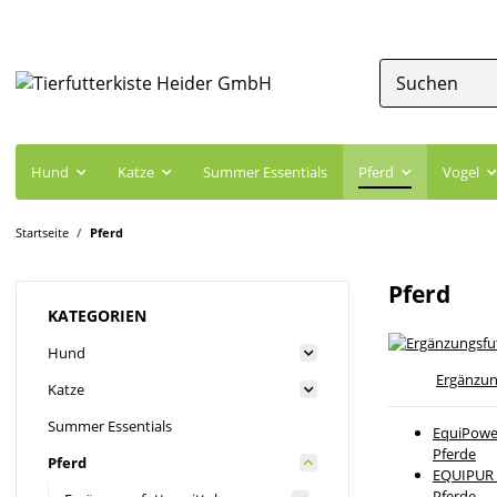
Hund
Katze
Summer Essentials
Pferd
Vogel
Startseite
Pferd
Pferd
KATEGORIEN
Hund
Ergänzun
Katze
Summer Essentials
EquiPower
Pferde
Pferd
EQUIPUR -
Pferde