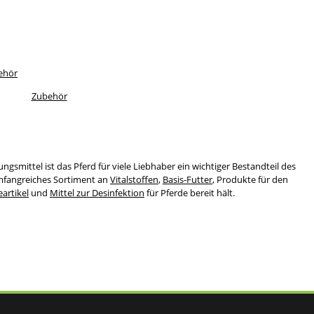
Zubehör
smittel ist das Pferd für viele Liebhaber ein wichtiger Bestandteil des
umfangreiches Sortiment an
Vitalstoffen
,
Basis-Futter
, Produkte für den
eartikel
und
Mittel zur Desinfektion
für Pferde bereit hält.