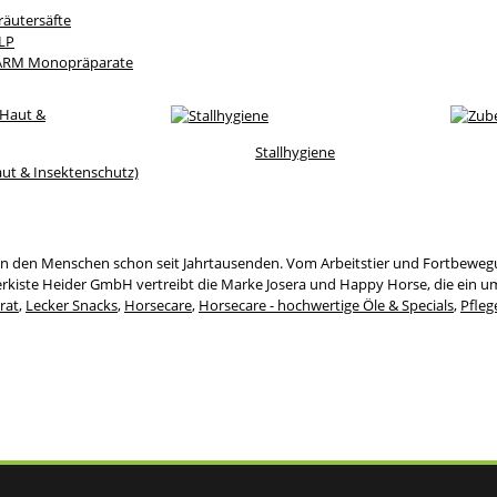
Kräutersäfte
ELP
ARM Monopräparate
Stallhygiene
aut & Insektenschutz)
en den Menschen schon seit Jahrtausenden. Vom Arbeitstier und Fortbewegung
terkiste Heider GmbH vertreibt die Marke Josera und Happy Horse, die ein 
rat
,
Lecker Snacks
,
Horsecare
,
Horsecare - hochwertige Öle & Specials
,
Pfleg