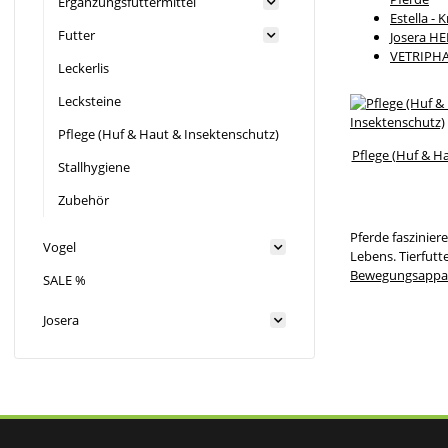
Ergänzungsfuttermittel
Estella - 
Futter
Josera H
VETRIPH
Leckerlis
Lecksteine
Pflege (Huf & Haut & Insektenschutz)
Pflege (Huf & H
Stallhygiene
Zubehör
Pferde faszinier
Vogel
Lebens. Tierfut
Bewegungsappa
SALE %
Josera