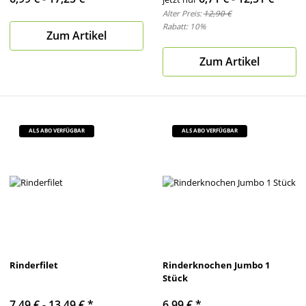
Alter Preis:
12,90 €
Rabatt:
10%
Zum Artikel
Zum Artikel
ALS ABO VERFÜGBAR
ALS ABO VERFÜGBAR
Rinderfilet
Rinderknochen Jumbo 1
Stück
7,49 € -
13,49 €
*
6,99 €
*