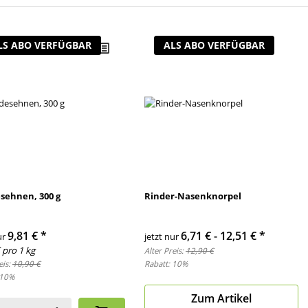
LS ABO VERFÜGBAR
ALS ABO VERFÜGBAR
sehnen, 300 g
Rinder-Nasenknorpel
9,81 €
*
6,71 € -
12,51 €
*
ur
jetzt nur
 pro 1 kg
Alter Preis:
12,90 €
eis:
10,90 €
Rabatt:
10%
10%
Zum Artikel