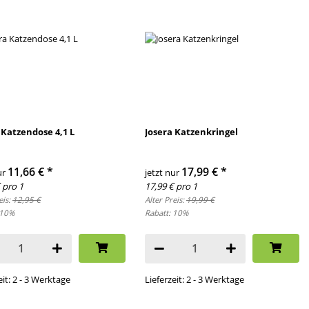
 Katzendose 4,1 L
Josera Katzenkringel
11,66 €
*
17,99 €
*
ur
jetzt nur
 pro 1
17,99 € pro 1
eis:
12,95 €
Alter Preis:
19,99 €
10%
Rabatt:
10%
eit: 2 - 3 Werktage
Lieferzeit: 2 - 3 Werktage