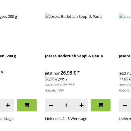
n, 200 g
Josera Badetuch Seppl & Paula
Josera
€
*
26,98 €
*
jetzt nur
jetzt n
26,98 € pro 1
11,65 €
Alter Preis:
29,98 €
Alter Pr
Rabatt:
10%
Rabatt:
 Werktage
Lieferzeit: 2 - 3 Werktage
Lieferz