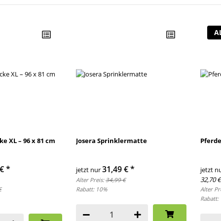
A
ke XL – 96 x 81 cm
Josera Sprinklermatte
Pferde
 €
*
31,49 €
*
jetzt nur
jetzt n
32,70 €
Alter Preis:
34,99 €
€
Rabatt:
10%
Alter Pr
Rabatt: