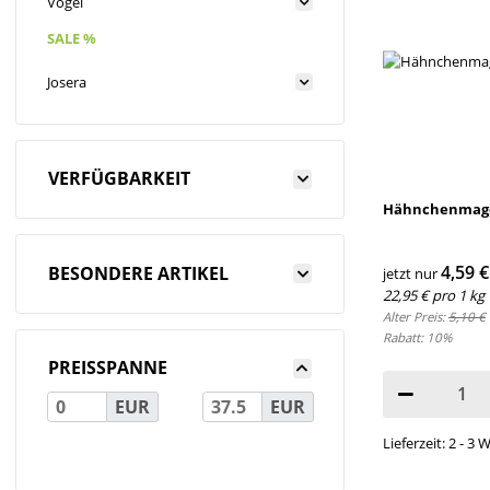
Vogel
SALE %
Josera
VERFÜGBARKEIT
Hähnchenmage
4,59 
BESONDERE ARTIKEL
jetzt nur
22,95 € pro 1 kg
Alter Preis:
5,10 €
Rabatt:
10%
PREISSPANNE
EUR
EUR
Lieferzeit: 2 - 3