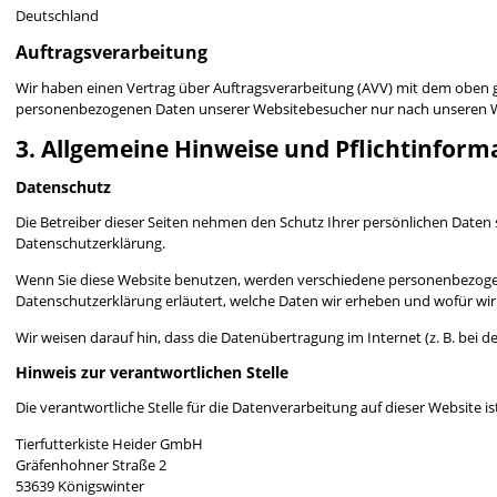
Deutschland
Auftragsverarbeitung
Wir haben einen Vertrag über Auftragsverarbeitung (AVV) mit dem oben ge
personenbezogenen Daten unserer Websitebesucher nur nach unseren W
3. Allgemeine Hinweise und Pflicht­infor
Datenschutz
Die Betreiber dieser Seiten nehmen den Schutz Ihrer persönlichen Daten
Datenschutzerklärung.
Wenn Sie diese Website benutzen, werden verschiedene personenbezogen
Datenschutzerklärung erläutert, welche Daten wir erheben und wofür wir 
Wir weisen darauf hin, dass die Datenübertragung im Internet (z. B. bei d
Hinweis zur verantwortlichen Stelle
Die verantwortliche Stelle für die Datenverarbeitung auf dieser Website is
Tierfutterkiste Heider GmbH
Gräfenhohner Straße 2
53639 Königswinter