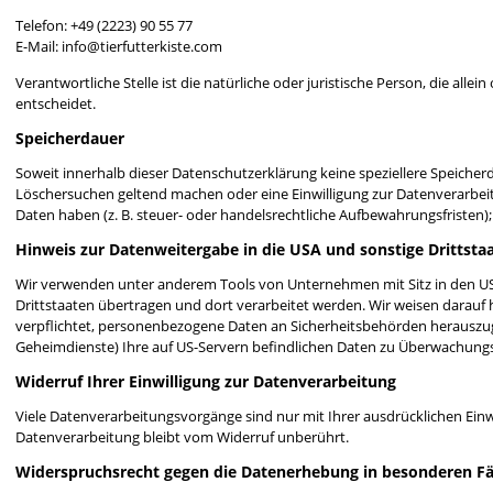
Telefon: +49 (2223) 90 55 77
E-Mail: info@tierfutterkiste.com
Verantwortliche Stelle ist die natürliche oder juristische Person, die a
entscheidet.
Speicherdauer
Soweit innerhalb dieser Datenschutzerklärung keine speziellere Speicher
Löschersuchen geltend machen oder eine Einwilligung zur Datenverarbeit
Daten haben (z. B. steuer- oder handelsrechtliche Aufbewahrungsfristen); 
Hinweis zur Datenweitergabe in die USA und sonstige Drittsta
Wir verwenden unter anderem Tools von Unternehmen mit Sitz in den USA 
Drittstaaten übertragen und dort verarbeitet werden. Wir weisen darauf
verpflichtet, personenbezogene Daten an Sicherheitsbehörden herauszuge
Geheimdienste) Ihre auf US-Servern befindlichen Daten zu Überwachungsz
Widerruf Ihrer Einwilligung zur Datenverarbeitung
Viele Datenverarbeitungsvorgänge sind nur mit Ihrer ausdrücklichen Einwil
Datenverarbeitung bleibt vom Widerruf unberührt.
Widerspruchsrecht gegen die Datenerhebung in besonderen Fä