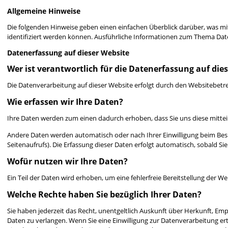
Allgemeine Hinweise
Die folgenden Hinweise geben einen einfachen Überblick darüber, was mi
identifiziert werden können. Ausführliche Informationen zum Thema Da
Datenerfassung auf dieser Website
Wer ist verantwortlich für die Datenerfassung auf die
Die Datenverarbeitung auf dieser Website erfolgt durch den Websitebetr
Wie erfassen wir Ihre Daten?
Ihre Daten werden zum einen dadurch erhoben, dass Sie uns diese mitteile
Andere Daten werden automatisch oder nach Ihrer Einwilligung beim Besuc
Seitenaufrufs). Die Erfassung dieser Daten erfolgt automatisch, sobald Si
Wofür nutzen wir Ihre Daten?
Ein Teil der Daten wird erhoben, um eine fehlerfreie Bereitstellung der
Welche Rechte haben Sie bezüglich Ihrer Daten?
Sie haben jederzeit das Recht, unentgeltlich Auskunft über Herkunft, E
Daten zu verlangen. Wenn Sie eine Einwilligung zur Datenverarbeitung er