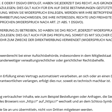
 E ODER F DSGVO ERFOLGT, HABEN SIE JEDERZEIT DAS RECHT, AUS GRÜND
LEGEN; DIES GILT AUCH FÜR EIN AUF DIESE BESTIMMUNGEN GESTÜTZTES
UNG. WENN SIE WIDERSPRUCH EINLEGEN, WERDEN WIR IHRE BETROFFEN
RBEITUNG NACHWEISEN, DIE IHRE INTERESSEN, RECHTE UND FREIHEITE
ÜCHEN (WIDERSPRUCH NACH ART. 21 ABS. 1 DSGVO).
RBUNG ZU BETREIBEN, SO HABEN SIE DAS RECHT, JEDERZEIT WIDERSPRU
EGEN; DIES GILT AUCH FÜR DAS PROFILING, SOWEIT ES MIT SOLCHER 
HR ZUM ZWECKE DER DIREKTWERBUNG VERWENDET (WIDERSPRUCH NACH A
erderecht bei einer Aufsichtsbehörde, insbesondere in dem Mitgliedstaat i
derweitiger verwaltungsrechtlicher oder gerichtlicher Rechtsbehelfe.
r in Erfüllung eines Vertrags automatisiert verarbeiten, an sich oder an ei
antwortlichen verlangen, erfolgt dies nur, soweit es technisch machbar ist.
vertraulicher Inhalte, wie zum Beispiel Bestellungen oder Anfragen, die Sie
des Browsers von „http://“ auf „https://“ wechselt und an dem Schloss-Symbol
ie Sie an uns übermitteln, nicht von Dritten mitgelesen werden.