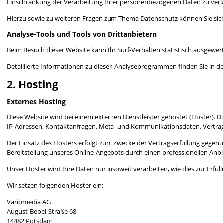
Einschränkung der Verarbeitung Ihrer personenbezogenen Daten zu verla
Hierzu sowie zu weiteren Fragen zum Thema Datenschutz können Sie sich
Analyse-Tools und Tools von Dritt­anbietern
Beim Besuch dieser Website kann Ihr Surf-Verhalten statistisch ausgew
Detaillierte Informationen zu diesen Analyseprogrammen finden Sie in d
2. Hosting
Externes Hosting
Diese Website wird bei einem externen Dienstleister gehostet (Hoster). D
IP-Adressen, Kontaktanfragen, Meta- und Kommunikationsdaten, Vertrags
Der Einsatz des Hosters erfolgt zum Zwecke der Vertragserfüllung gegenüb
Bereitstellung unseres Online-Angebots durch einen professionellen Anbiete
Unser Hoster wird Ihre Daten nur insoweit verarbeiten, wie dies zur Erfül
Wir setzen folgenden Hoster ein:
Variomedia AG
August-Bebel-Straße 68
14482 Potsdam