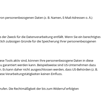
g von personenbezogenen Daten (z. B. Namen, E-Mail-Adressen o. Ä.)
der Zweck für die Datenverarbeitung entfällt. Wenn Sie ein berechtigtes
tlich zulässigen Gründe für die Speicherung Ihrer personenbezogenen
ese Tools aktiv sind, können Ihre personenbezogene Daten in diese
eau garantiert werden kann. Beispielsweise sind US-Unternehmen dazu
. Es kann daher nicht ausgeschlossen werden, dass US-Behörden (z. B.
se Verarbeitungstätigkeiten keinen Einfluss.
rrufen. Die Rechtmäßigkeit der bis zum Widerruf erfolgten