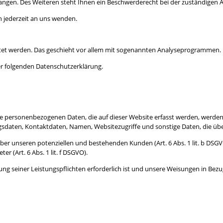
ngen. Des Weiteren steht Ihnen ein Beschwerderecht bei der zuständigen A
 jederzeit an uns wenden.
ertet werden. Das geschieht vor allem mit sogenannten Analyseprogrammen.
er folgenden Datenschutzerklärung.
ie personenbezogenen Daten, die auf dieser Website erfasst werden, werden 
daten, Kontaktdaten, Namen, Websitezugriffe und sonstige Daten, die über
er unseren potenziellen und bestehenden Kunden (Art. 6 Abs. 1 lit. b DSGVO
r (Art. 6 Abs. 1 lit. f DSGVO).
lung seiner Leistungspflichten erforderlich ist und unsere Weisungen in Bezu