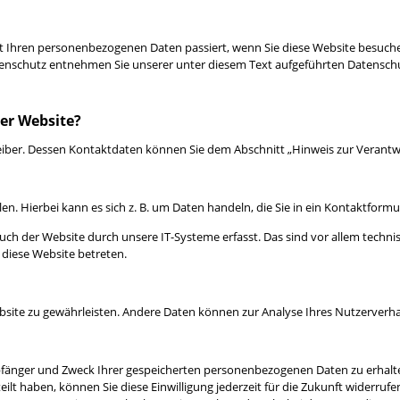
t Ihren personenbezogenen Daten passiert, wenn Sie diese Website besuche
tenschutz entnehmen Sie unserer unter diesem Text aufgeführten Datensch
ser Website?
eiber. Dessen Kontaktdaten können Sie dem Abschnitt „Hinweis zur Verantw
n. Hierbei kann es sich z. B. um Daten handeln, die Sie in ein Kontaktformu
h der Website durch unsere IT-Systeme erfasst. Das sind vor allem technis
e diese Website betreten.
 Website zu gewährleisten. Andere Daten können zur Analyse Ihres Nutzerver
mpfänger und Zweck Ihrer gespeicherten personenbezogenen Daten zu erhalt
teilt haben, können Sie diese Einwilligung jederzeit für die Zukunft wider