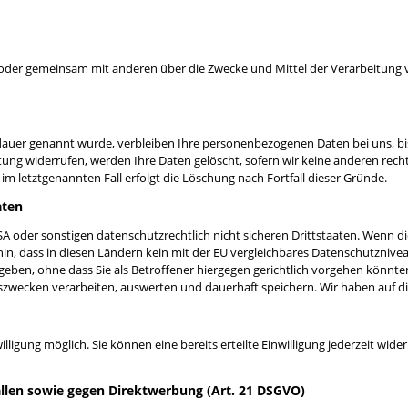
llein oder gemeinsam mit anderen über die Zwecke und Mittel der Verarbeitun
dauer genannt wurde, verbleiben Ihre personenbezogenen Daten bei uns, bis 
ung widerrufen, werden Ihre Daten gelöscht, sofern wir keine anderen rech
im letztgenannten Fall erfolgt die Löschung nach Fortfall dieser Gründe.
aten
oder sonstigen datenschutzrechtlich nicht sicheren Drittstaaten. Wenn di
 hin, dass in diesen Ländern kein mit der EU vergleichbares Datenschutzniv
ben, ohne dass Sie als Betroffener hiergegen gerichtlich vorgehen könnten
wecken verarbeiten, auswerten und dauerhaft speichern. Wir haben auf die
ligung möglich. Sie können eine bereits erteilte Einwilligung jederzeit wide
llen sowie gegen Direktwerbung (Art. 21 DSGVO)