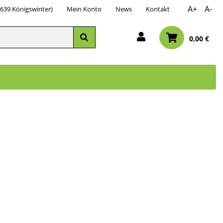
A+
A-
3639 Königswinter)
Mein Konto
News
Kontakt
0,00 €