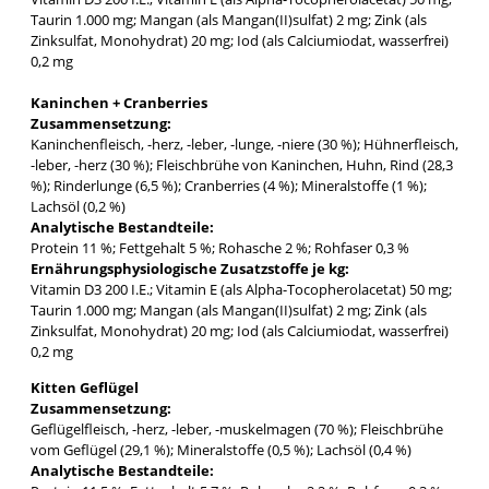
Taurin 1.000 mg; Mangan (als Mangan(II)sulfat) 2 mg; Zink (als
Zinksulfat, Monohydrat) 20 mg; Iod (als Calciumiodat, wasserfrei)
0,2 mg
Kaninchen + Cranberries
Zusammensetzung:
Kaninchenfleisch, -herz, -leber, -lunge, -niere (30 %); Hühnerfleisch,
-leber, -herz (30 %); Fleischbrühe von Kaninchen, Huhn, Rind (28,3
%); Rinderlunge (6,5 %); Cranberries (4 %); Mineralstoffe (1 %);
Lachsöl (0,2 %)
Analytische Bestandteile:
Protein 11 %; Fettgehalt 5 %; Rohasche 2 %; Rohfaser 0,3 %
Ernährungsphysiologische Zusatzstoffe je kg:
Vitamin D3 200 I.E.; Vitamin E (als Alpha-Tocopherolacetat) 50 mg;
Taurin 1.000 mg; Mangan (als Mangan(II)sulfat) 2 mg; Zink (als
Zinksulfat, Monohydrat) 20 mg; Iod (als Calciumiodat, wasserfrei)
0,2 mg
Kitten Geflügel
Zusammensetzung:
Geflügelfleisch, -herz, -leber, -muskelmagen (70 %); Fleischbrühe
vom Geflügel (29,1 %); Mineralstoffe (0,5 %); Lachsöl (0,4 %)
Analytische Bestandteile: