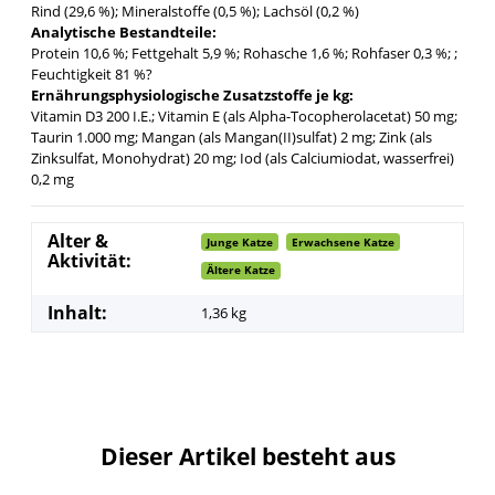
Rind (29,6 %); Mineralstoffe (0,5 %); Lachsöl (0,2 %)
Analytische Bestandteile:
Protein 10,6 %; Fettgehalt 5,9 %; Rohasche 1,6 %; Rohfaser 0,3 %; ;
Feuchtigkeit 81 %?
Ernährungsphysiologische Zusatzstoffe je kg:
Vitamin D3 200 I.E.; Vitamin E (als Alpha-Tocopherolacetat) 50 mg;
Taurin 1.000 mg; Mangan (als Mangan(II)sulfat) 2 mg; Zink (als
Zinksulfat, Monohydrat) 20 mg; Iod (als Calciumiodat, wasserfrei)
0,2 mg
Alter &
Junge Katze
Erwachsene Katze
Aktivität:
Ältere Katze
Inhalt:
1,36 kg
Dieser Artikel besteht aus