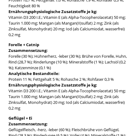
Feuchtigkeit 80 %
Ernährungsphysiologische Zusatzstoffe je kg:
Vitamin D3 200 I.E.; Vitamin E (als Alpha-Tocopherolacetat) 50 mg;
Taurin 1.000 mg; Mangan (als Mangan(II)sulfat) 2 mg; Zink (als
Zinksulfat, Monohydrat) 20 mg; Iod (als Calciumiodat, wasserfrei)
0,2 mg
Forelle + Catnip
Zusammensetzung:
Forelle (30 %); Hühnerherz, -leber (30 %); Brühe von Forelle, Huhn,
Rind (28,7 %); Rinderlunge (10 %); Mineralstoffe (1 %); Lachsöl (0,2
%); Katzenminze (0,1 %)
Analytische Bestandteile:
Protein 11 %; Fettgehalt 5 %; Rohasche 2 %; Rohfaser 0,3 %
Ernährungsphysiologische Zusatzstoffe je kg:
Vitamin D3 200 I.E.; Vitamin E (als Alpha-Tocopherolacetat) 50 mg;
Taurin 1.000 mg; Mangan (als Mangan(II)sulfat) 2 mg; Zink (als
Zinksulfat, Monohydrat) 20 mg; Iod (als Calciumiodat, wasserfrei)
0,2 mg
Geflügel + Ei
Zusammensetzung:
Geflügelfleisch, -herz, -leber (60 %); Fleischbrühe von Geflügel,
Rind (28,3 %); Rinderlunge (6,5 %); Vollei (4 %); Mineralstoffe (1 %);