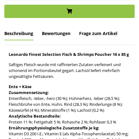
Beschreibung
Bewertungen
Frage zum Artikel
Leonardo Finest Selection Fisch & Shrimps Poucher 16 x 85 g
Saftiges Fleisch wurde mit raffinierten Zutaten verfeinert und
schonend im Portionsbeutel gegart. Lachsöl liefert mehrfach
ungesättigte Fettsäuren.
Ente + Käse
Zusammensetzung:
Entenfleisch, -leber, -herz (30 %); Hühnerherz, -leber (28,5 %);
Fleischbrühe von Ente, Huhn, Rind (28,3 %); Rinderlunge (8 %);
Käsewürfel (4 %); Mineralstoffe (1 %); Lachsöl (0,2 %)
Analytische Bestandteile:
Protein 11 %; Fettgehalt 5 %; Rohasche 2 %; Rohfaser 0,3 %
Ernährungsphysiologische Zusatzstoffe je kg:
Vitamin D3 200 I.E.; Vitamin E (als Alpha-Tocopherolacetat) 50 mg;