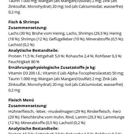
Taurin 1.000 mg; Mangan (als Mangan(II)sulfat) 2 mg; Zink (als
Zinksulfat, Monohydrat) 20 mg; Iod (als Calciumiodat, wasserfrei)
0,2 mg
Fisch & Shrimps
Zusammensetzung:
Lachs (30 %); Brühe vom Hering, Lachs, Shrimps (29,3 %); Hering
(18 %); Shrimps (12 %); Geflügelleber (10 %); Mineralstoffe (0,5 %);
Lachsöl (0,2 %)
Analytische Bestandteile:
Protein 11,5 %; Fettgehalt 5,0 %; Rohasche 2,4 %; Rohfaser 0,3 %;
Feuchtigkeit 80 %
Ernährungsphysiologische Zusatzstoffe je kg:
Vitamin D3 200 I.E.; Vitamin E (als Alpha-Tocopherolacetat) 50 mg;
Taurin 1.000 mg; Mangan (als Mangan(II)sulfat) 2 mg; Zink (als
Zinksulfat, Monohydrat) 20 mg; Iod (als Calciumiodat, wasserfrei)
0,2 mg
Fleisch Menü
Zusammensetzung:
Hühnerfleisch, -leber, -muskelmagen (29 %); Rinderfleisch, -herz
(29 %); Fleischbrühe vom Huhn, Rind, Lamm (29,3 %); Lammlunge
(12 %); Mineralstoffe (0,5 %); Lachsöl (0,2 %)
Analytische Bestandteile:
Protein 10,7 %; Fettgehalt 7,0 %; Rohasche 1,9 %; Rohfaser 0,3 %;