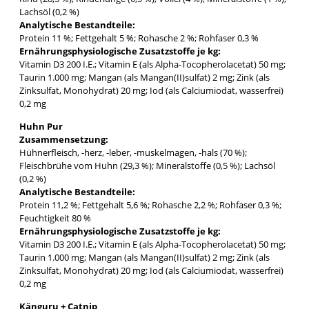
Lachsöl (0,2 %)
Analytische Bestandteile:
Protein 11 %; Fettgehalt 5 %; Rohasche 2 %; Rohfaser 0,3 %
Ernährungsphysiologische Zusatzstoffe je kg:
Vitamin D3 200 I.E.; Vitamin E (als Alpha-Tocopherolacetat) 50 mg;
Taurin 1.000 mg; Mangan (als Mangan(II)sulfat) 2 mg; Zink (als
Zinksulfat, Monohydrat) 20 mg; Iod (als Calciumiodat, wasserfrei)
0,2 mg
Huhn Pur
Zusammensetzung:
Hühnerfleisch, -herz, -leber, -muskelmagen, -hals (70 %);
Fleischbrühe vom Huhn (29,3 %); Mineralstoffe (0,5 %); Lachsöl
(0,2 %)
Analytische Bestandteile:
Protein 11,2 %; Fettgehalt 5,6 %; Rohasche 2,2 %; Rohfaser 0,3 %;
Feuchtigkeit 80 %
Ernährungsphysiologische Zusatzstoffe je kg:
Vitamin D3 200 I.E.; Vitamin E (als Alpha-Tocopherolacetat) 50 mg;
Taurin 1.000 mg; Mangan (als Mangan(II)sulfat) 2 mg; Zink (als
Zinksulfat, Monohydrat) 20 mg; Iod (als Calciumiodat, wasserfrei)
0,2 mg
Känguru + Catnip