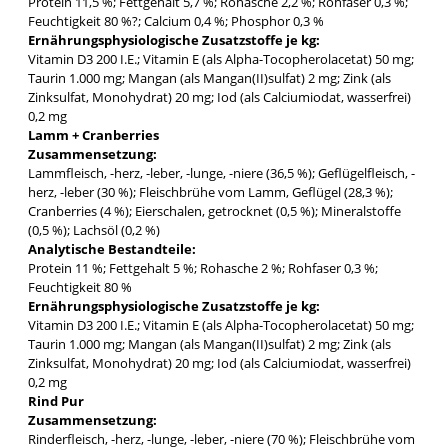
Protein 11,5 %; Fettgehalt 5,7 %; Rohasche 2,2 %; Rohfaser 0,3 %;
Feuchtigkeit 80 %?; Calcium 0,4 %; Phosphor 0,3 %
Ernährungsphysiologische Zusatzstoffe je kg:
Vitamin D3 200 I.E.; Vitamin E (als Alpha-Tocopherolacetat) 50 mg;
Taurin 1.000 mg; Mangan (als Mangan(II)sulfat) 2 mg; Zink (als
Zinksulfat, Monohydrat) 20 mg; Iod (als Calciumiodat, wasserfrei)
0,2 mg
Lamm + Cranberries
Zusammensetzung:
Lammfleisch, -herz, -leber, -lunge, -niere (36,5 %); Geflügelfleisch, -
herz, -leber (30 %); Fleischbrühe vom Lamm, Geflügel (28,3 %);
Cranberries (4 %); Eierschalen, getrocknet (0,5 %); Mineralstoffe
(0,5 %); Lachsöl (0,2 %)
Analytische Bestandteile:
Protein 11 %; Fettgehalt 5 %; Rohasche 2 %; Rohfaser 0,3 %;
Feuchtigkeit 80 %
Ernährungsphysiologische Zusatzstoffe je kg:
Vitamin D3 200 I.E.; Vitamin E (als Alpha-Tocopherolacetat) 50 mg;
Taurin 1.000 mg; Mangan (als Mangan(II)sulfat) 2 mg; Zink (als
Zinksulfat, Monohydrat) 20 mg; Iod (als Calciumiodat, wasserfrei)
0,2 mg
Rind Pur
Zusammensetzung:
Rinderfleisch, -herz, -lunge, -leber, -niere (70 %); Fleischbrühe vom