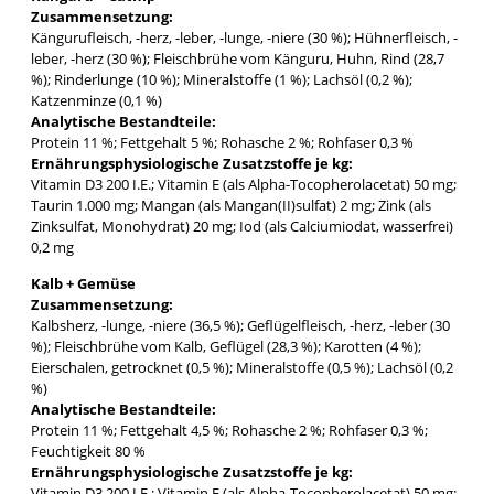
Zusammensetzung:
Kängurufleisch, -herz, -leber, -lunge, -niere (30 %); Hühnerfleisch, -
leber, -herz (30 %); Fleischbrühe vom Känguru, Huhn, Rind (28,7
%); Rinderlunge (10 %); Mineralstoffe (1 %); Lachsöl (0,2 %);
Katzenminze (0,1 %)
Analytische Bestandteile:
Protein 11 %; Fettgehalt 5 %; Rohasche 2 %; Rohfaser 0,3 %
Ernährungsphysiologische Zusatzstoffe je kg:
Vitamin D3 200 I.E.; Vitamin E (als Alpha-Tocopherolacetat) 50 mg;
Taurin 1.000 mg; Mangan (als Mangan(II)sulfat) 2 mg; Zink (als
Zinksulfat, Monohydrat) 20 mg; Iod (als Calciumiodat, wasserfrei)
0,2 mg
Kalb + Gemüse
Zusammensetzung:
Kalbsherz, -lunge, -niere (36,5 %); Geflügelfleisch, -herz, -leber (30
%); Fleischbrühe vom Kalb, Geflügel (28,3 %); Karotten (4 %);
Eierschalen, getrocknet (0,5 %); Mineralstoffe (0,5 %); Lachsöl (0,2
%)
Analytische Bestandteile:
Protein 11 %; Fettgehalt 4,5 %; Rohasche 2 %; Rohfaser 0,3 %;
Feuchtigkeit 80 %
Ernährungsphysiologische Zusatzstoffe je kg:
Vitamin D3 200 I.E.; Vitamin E (als Alpha-Tocopherolacetat) 50 mg;