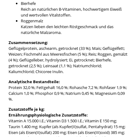
Bierhefe
Reich an natürlichen B-Vitaminen, hochwertigem Eiweiß
und wertvollen Vitalstoffen.
Roggenmalz
Katzen lieben den leichten Röstgeschmack und das
natürliche Malzaroma.
Zusammensetzung:
Geflügelprotein, aschearm, getrocknet (33 %); Mais; Geflügelfett;
Weizen; Fischmehl aus Meeresfischen (5 %); Reis; Roggen, gemälzt
(4 %); Geflügelleber, hydrolysiert; Ei, getrocknet; Bierhefe,
getrocknet (2,5 %); Leinsaat (1,1 %); Natriumchlorid;
Kaliumchlorid; Chicoree Inulin.
Analytische Bestandteile:
Protein 32,0 %; Fettgehalt 16,0 %; Rohasche 7,2 %; Rohfaser 1,9 %;
Calcium 1,0 %; Phosphor 0,9 %; Natrium 0,45 %; Magnesium 0,09
%.
Zusatzstoffe je kg:
Ernährungsphysiologische Zusatzstoffe:
Vitamin A 15.000 I.E.; Vitamin D3 1.500 I.E.; Vitamin E 150 mg;
Taurin 1.400 mg; Kupfer (als Kupfer(II)sulfat, Pentahydrat) 15 mg;
Eisen (als Eisen(II)sulfat) 200 mg; Eisen (als Eisen(III)oxid) 385 mg;