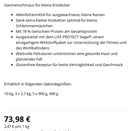
Gaumenschmaus für kleine Entdecker
Alleinfuttermittel für ausgewachsene, kleine Rassen
Dank extra kleiner Kroketten optimal für kleine
Schlemmermäulchen
Mit 78 % tierischem Protein am Gesamtprotein
Ausgestattet mit dem LIFE PROTECT Siegel*, einem
einzigartigem Wirkstoffpaket zur Unterstützung der Fitness und
des Wohlbefindens
Wertvolle Fettsäuren unterstützen eine gesunde Haut und
glänzendes Fell
Glutenfreie Rezeptur für beste Verträglichkeit und Geschmack
Erhältlich in folgenden Gebindegrößen:
10 kg, 3 x 2,7 kg, 5 x 900 g, 900 g
73,98 €
2,47 € pro 1 kg