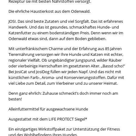
Rezeptur sie mit besten Nährstoffen versorgt.
Die ehrliche Haustierkost aus dem Odenwald.
JOSI. Das sind beste Zutaten und viel Sorgfalt. Das ist erfahrenes
Handwerk. Und das ist gesundes, schmackhaftes Hunde- und
Katzenfutter zu einem bodenständigen Preis. Denn wenn wir im
Odenwald etwas sind, dann auf dem Boden geblieben.
Mit unterfränkischem Charme und der Erfahrung aus 85 Jahren
Tierernährung versorgen wir Ihre Hunde und Katzen mit echter,
regionaler Vielfalt. Ob ungebändigter Jungspund, wilder Räuber
oder vierbeinige Herrschaften im gesetzteren Alter. „Bassd scho!"
Bei JosiCat und JosiDog füllen wir jeden Napf. Und das nicht mit
künstlichen Farb-, Aroma- und Konservierungsstoffen. Dafür mit
viel Liebe zum Detail, zum Vierbeiner und zu unserer Heimat.
Denn ganz ehrlich: Zuhause schmeckt’s doch immer noch am
besten!
Alleinfuttermittel für ausgewachsene Hunde
Ausgestattet mit dem LIFE PROTECT Siegel*
Ein einzigartiges Wirkstoffpaket zur Unterstützung der Fitness
und des Wohlbefindens Ihres Hundes.