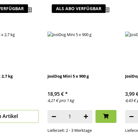
VERFÜGBAR
ALS ABO VERFÜGBAR
 2,7 kg
JosiDog Mini 5 x 900 g
JosiDo
18,95 €
*
3,99 
4,21 € pro 1 kg
4,43 € 
 Artikel
Lieferzeit: 2 - 3 Werktage
Lieferz