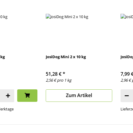
 kg
JosiDog Mini 2 x 10 kg
JosiDo
51,28 €
*
7,99 
2,56 € pro 1 kg
2,96 € 
Zum Artikel
 Werktage
Lieferz