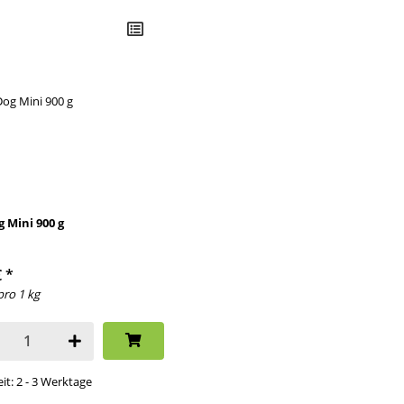
g Mini 900 g
€
*
pro 1 kg
eit: 2 - 3 Werktage