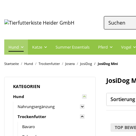
Hund
Katze
Summer Essentials
Pferd
Vogel
Startseite
Hund
Trockenfutter
Josera
JosiDog
JosiDog Mini
JosiDog M
KATEGORIEN
Hund
Sortierung
Nahrungsergänzung
Trockenfutter
Bavaro
TOP BEWE