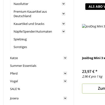
Nassfutter
ALS ABO 
Premium Kauartikel aus
Deutschland
Kauartikel und Snacks
Näpfe/Spender/Automaten
Spielzeug
Sonstiges
Katze
JosiDog Mini 3 x
Summer Essentials
23,97 €
*
Pferd
2,96 € pro 1 kg
Vogel
Zum
SALE %
Josera