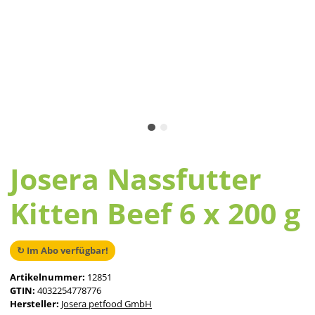
Josera Nassfutter
Kitten Beef 6 x 200 g
↻ Im Abo verfügbar!
Artikelnummer:
12851
GTIN:
4032254778776
Hersteller:
Josera petfood GmbH