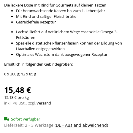
Die leckere Dose mit Rind für Gourmets auf kleinen Tatzen
Für heranwachsende Katzen bis zum 1. Lebensjahr
Mit Rind und saftiger Fleischbrühe
Getreidefreie Rezeptur
Lachsöl liefert auf natürlichem Wege essenzielle Omega-3-
Fettsäuren
Spezielle diätetische Pflanzenfasern können der Bildung von
Haarballen entgegenwirken
Optimales Wachstum dank ausgewogener Rezeptur
Erhältlich in folgenden Gebindegrößen:
6 x 200 g; 12 x 85 g
15,48 €
15,18 € pro kg
inkl. 7% USt. , zzgl.
Versand
Sofort verfügbar
Lieferzeit:
2 - 3 Werktage
(DE - Ausland abweichend)