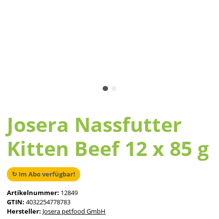
Josera Nassfutter
Kitten Beef 12 x 85 g
↻ Im Abo verfügbar!
Artikelnummer:
12849
GTIN:
4032254778783
Hersteller:
Josera petfood GmbH