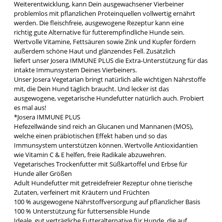
Weiterentwicklung, kann Dein ausgewachsener Vierbeiner
problemlos mit pflanzlichen Proteinquellen vollwertig ernährt
werden. Die fleischfreie, ausgewogene Rezeptur kann eine
richtig gute Alternative für futterempfindliche Hunde sein.
Wertvolle Vitamine, Fettsäuren sowie Zink und Kupfer fördern
außerdem schöne Haut und glänzendes Fell. Zusätzlich
liefert unser Josera IMMUNE PLUS die Extra-Unterstützung für das
intakte Immunsystem Deines Vierbeiners.
Unser Josera Vegetarian bringt natürlich alle wichtigen Nährstoffe
mit, die Dein Hund täglich braucht. Und lecker ist das
ausgewogene, vegetarische Hundefutter natürlich auch. Probiert
es mal aus!
*Josera IMMUNE PLUS
Hefezellwände sind reich an Glucanen und Mannanen (MOS),
welche einen präbiotischen Effekt haben und so das
Immunsystem unterstützen können. Wertvolle Antioxidantien
wie Vitamin C & E helfen, freie Radikale abzuwehren.
Vegetarisches Trockenfutter mit Süßkartoffel und Erbse für
Hunde aller Größen
Adult Hundefutter mit getreidefreier Rezeptur ohne tierische
Zutaten, verfeinert mit Kräutern und Früchten
100 % ausgewogene Nährstoffversorgung auf pflanzlicher Basis
100 % Unterstützung für futtersensible Hunde
Ideale, gut verträgliche Futteralternative für Hunde, die auf