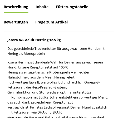
Beschreibung
Inhalte
Fütterungstabelle
Bewertungen
Frage zum Artikel
Josera A/S Adult Herring 12,5 kg
Das getreidefreie Trockenfutter für ausgewachsene Hunde mit
Hering als Monoprotein
Josera Herring ist die ideale Wahl für Deinen ausgewachsenen
Hund: Unsere Rezeptur setzt auf 100 %
Hering als einzige tierische Proteinquelle – ein echter
Nährstoffheld aus dem Meer. Hering liefert
hochwertiges Eiweiß, wertvolles Jod und reichlich Omega-3-
Fettsäuren, die Herz-Kreislauf-System,
Gehirnfunktion und Stoffwechsel optimal unterstützen.
In Kombination mit Süßkartoffel entsteht ein vollwertiges Menü,
das auch dank getreidefreier Rezeptur gut
verträglich ist. Feinstes Lachsöl versorgt Deinen Hund zusätzlich
mit Fettsäuren wie DHA und EPA für
eine normale Herz- und Gehirnaktivität sowie für schöne Haut