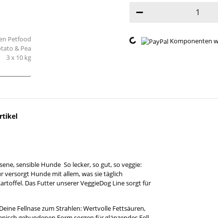
Loading...
Komponenten wer
tikel
ene, sensible Hunde So lecker, so gut, so veggie:
 versorgt Hunde mit allem, was sie täglich
rtoffel. Das Futter unserer VeggieDog Line sorgt für
Deine Fellnase zum Strahlen: Wertvolle Fettsäuren,
ganisch gebundenen Form sorgen für glänzendes Fell