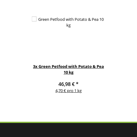
3x
Green Petfood with Potato & Pea
10 kg
46,98 €
*
4,70 € pro 1 kg