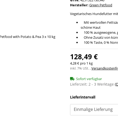
Hersteller:
Green Petfood
Vegetarisches Hundefutter mit
Mit wertvollen Fettsäu
schöne Haut
100 % ausgewogene, ge
Ohne Zusatz von künst
100 % Taste, 0 % Nonse
128,49 €
4,28 € pro 1 kg
inkl. 7% USt. ,
Versandkostenfre
Sofort verfügbar
Lieferzeit:
2 - 3 Werktage
(
Lieferintervall