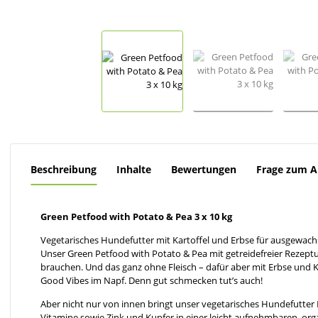
Beschreibung
Inhalte
Bewertungen
Frage zum Ar
Green Petfood with Potato & Pea 3 x 10 kg
Vegetarisches Hundefutter mit Kartoffel und Erbse für ausgewachs
Unser Green Petfood with Potato & Pea mit getreidefreier Rezeptur
brauchen. Und das ganz ohne Fleisch – dafür aber mit Erbse und Ka
Good Vibes im Napf. Denn gut schmecken tut’s auch!
Aber nicht nur von innen bringt unser vegetarisches Hundefutter 
Vitamine sowie Zink und Kupfer in einer leicht aufnehmbaren, or