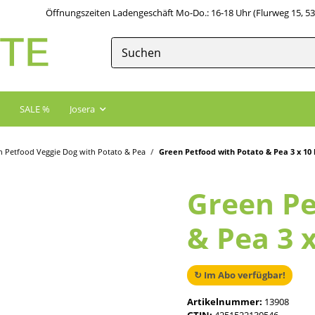
Öffnungszeiten Ladengeschäft Mo-Do.: 16-18 Uhr (Flurweg 15, 5
SALE %
Josera
n Petfood Veggie Dog with Potato & Pea
Green Petfood with Potato & Pea 3 x 10 
Green Pe
& Pea 3 x
↻ Im Abo verfügbar!
Artikelnummer:
13908
GTIN:
4251522130546