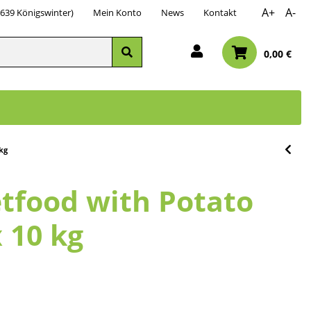
A+
A-
3639 Königswinter)
Mein Konto
News
Kontakt
0,00 €
kg
tfood with Potato
 10 kg