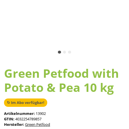
Green Petfood with
Potato & Pea 10 kg
↻ Im Abo verfügbar!
Artikelnummer:
13902
GTIN:
4032254789857
Hersteller:
Green Petfood