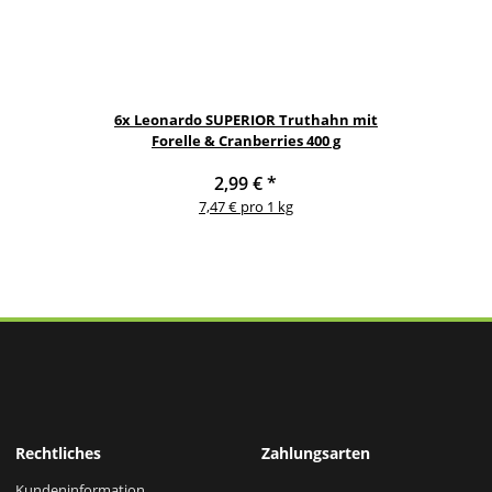
6x
Leonardo SUPERIOR Truthahn mit
Forelle & Cranberries 400 g
2,99 €
*
7,47 € pro 1 kg
Rechtliches
Zahlungsarten
Kundeninformation