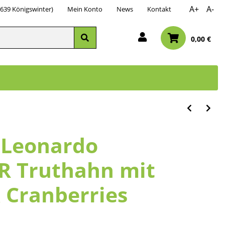
A+
A-
3639 Königswinter)
Mein Konto
News
Kontakt
0,00 €
g Leonardo
R Truthahn mit
& Cranberries