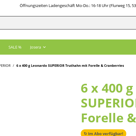
Öffnungszeiten Ladengeschäft Mo-Do.: 16-18 Uhr (Flurweg 15, 5
SALE %
Josera
PERIOR
6 x 400 g Leonardo SUPERIOR Truthahn mit Forelle & Cranberries
6 x 400 
SUPERIO
Forelle 
↻ Im Abo verfügbar!