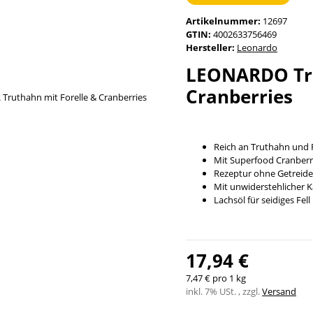
Artikelnummer:
12697
GTIN:
4002633756469
Hersteller:
Leonardo
LEONARDO Tru
Cranberries
Reich an Truthahn und F
Mit Superfood Cranber
Rezeptur ohne Getreide
Mit unwiderstehlicher 
Lachsöl für seidiges Fell
17,94 €
7,47 € pro 1 kg
inkl. 7% USt. , zzgl.
Versand