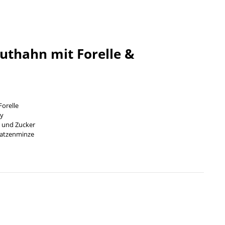
thahn mit Forelle &
orelle
ry
 und Zucker
Katzenminze