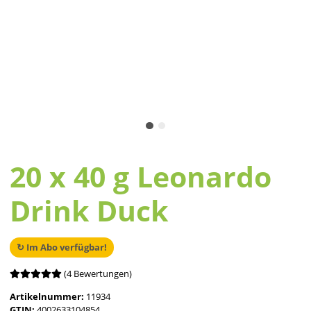
20 x 40 g Leonardo
Drink Duck
↻ Im Abo verfügbar!
(4 Bewertungen)
Artikelnummer:
11934
GTIN:
4002633104854