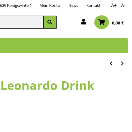
A+
A-
3639 Königswinter)
Mein Konto
News
Kontakt
0,00 €
g Leonardo Drink