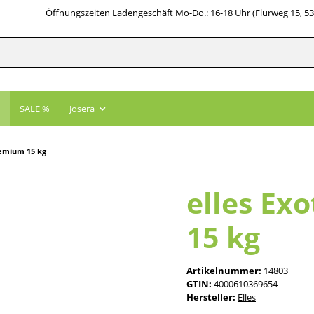
Öffnungszeiten Ladengeschäft Mo-Do.: 16-18 Uhr (Flurweg 15, 5
SALE %
Josera
remium 15 kg
elles Ex
15 kg
Artikelnummer:
14803
GTIN:
4000610369654
Hersteller:
Elles