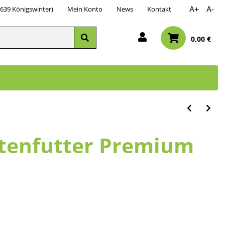
A+
A-
3639 Königswinter)
Mein Konto
News
Kontakt
0,00 €
otenfutter Premium