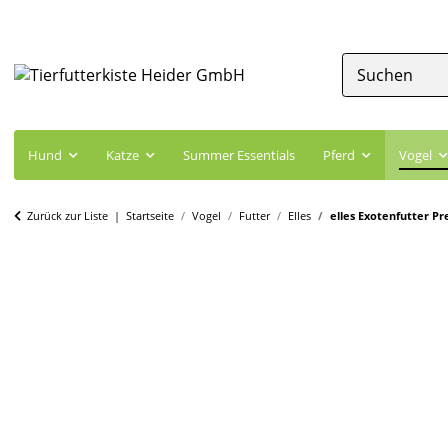
Hund
Katze
Summer Essentials
Pferd
Vogel
Zurück zur Liste
Startseite
Vogel
Futter
Elles
elles Exotenfutter P