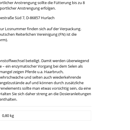
tlicher Anstrengung sollte die Fütterung bis zu 8
ortlicher Anstrengung erfolgen.
estraße Süd 7, D-86857 Hurlach
ur Losnummer finden sich auf der Verpackung.
schen Reiterlichen Vereinigung (FN) ist die
orm).
nstoffwechsel beteiligt. Damit werden überwiegend
 – ein enzymatischer Vorgang bei dem Selen als
nmangel zeigen Pferde u.a. Haarbruch,
wehrschwäche und selten auch wiederkehrende
 Mangelzustände auf und können durch zusätzliche
enelements sollte man etwas vorsichtig sein, da eine
Halten Sie sich daher streng an die Dosieranleitungen
enthalten.
0,80 kg