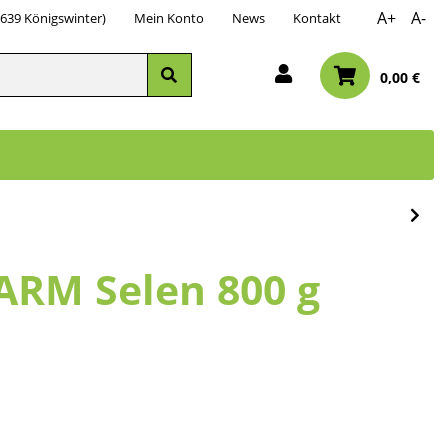
A+
A-
3639 Königswinter)
Mein Konto
News
Kontakt
0,00 €
ARM Selen 800 g