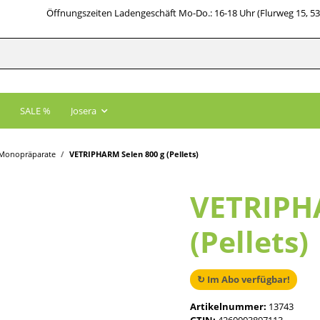
Öffnungszeiten Ladengeschäft Mo-Do.: 16-18 Uhr (Flurweg 15, 5
SALE %
Josera
Monopräparate
VETRIPHARM Selen 800 g (Pellets)
VETRIPH
(Pellets)
↻ Im Abo verfügbar!
Artikelnummer:
13743
GTIN:
4260003897113