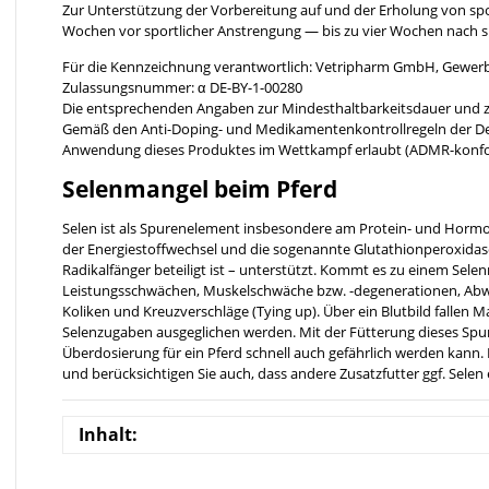
Zur Unterstützung der Vorbereitung auf und der Erholung von spor
Wochen vor sportlicher Anstrengung — bis zu vier Wochen nach sp
Für die Kennzeichnung verantwortlich: Vetripharm GmbH, Gewerb
Zulassungsnummer: α DE-BY-1-00280
Die entsprechenden Angaben zur Mindesthaltbarkeitsdauer und z
Gemäß den Anti-Doping- und Medikamentenkontrollregeln der Deut
Anwendung dieses Produktes im Wettkampf erlaubt (ADMR-konf
Selenmangel beim Pferd
Selen ist als Spurenelement insbesondere am Protein- und Hormo
der Energiestoffwechsel und die sogenannte Glutathionperoxidase
Radikalfänger beteiligt ist – unterstützt. Kommt es zu einem Sele
Leistungsschwächen, Muskelschwäche bzw. -degenerationen, Ab
Koliken und Kreuzverschläge (Tying up). Über ein Blutbild fallen
Selenzugaben ausgeglichen werden. Mit der Fütterung dieses Spur
Überdosierung für ein Pferd schnell auch gefährlich werden kann. 
und berücksichtigen Sie auch, dass andere Zusatzfutter ggf. Selen 
Inhalt: