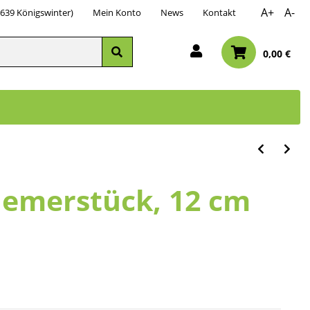
A+
A-
3639 Königswinter)
Mein Konto
News
Kontakt
0,00 €
emerstück, 12 cm