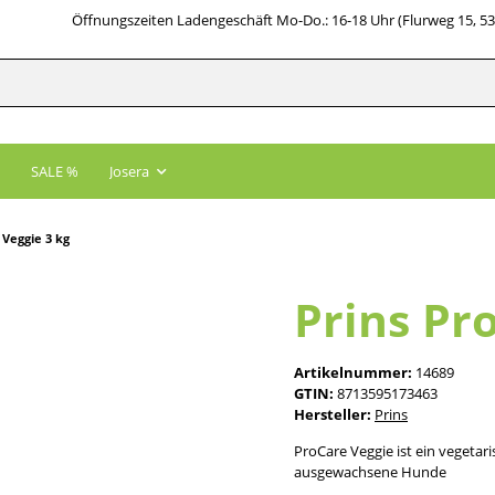
Öffnungszeiten Ladengeschäft Mo-Do.: 16-18 Uhr (Flurweg 15, 5
SALE %
Josera
 Veggie 3 kg
Prins Pr
Artikelnummer:
14689
GTIN:
8713595173463
Hersteller:
Prins
ProCare Veggie ist ein vegetari
ausgewachsene Hunde