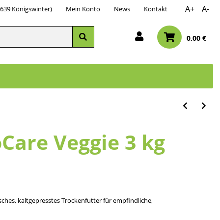
A+
A-
3639 Königswinter)
Mein Konto
News
Kontakt
0,00 €
oCare Veggie 3 kg
sches, kaltgepresstes Trockenfutter für empfindliche,