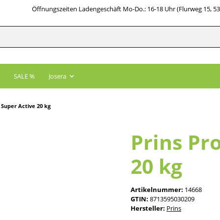
Öffnungszeiten Ladengeschäft Mo-Do.: 16-18 Uhr (Flurweg 15, 5
SALE %
Josera
 Super Active 20 kg
Prins Pr
20 kg
Artikelnummer:
14668
GTIN:
8713595030209
Hersteller:
Prins