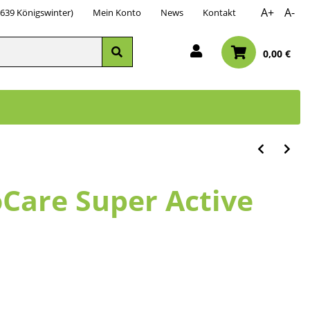
A+
A-
3639 Königswinter)
Mein Konto
News
Kontakt
0,00 €
oCare Super Active