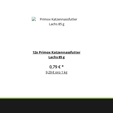
12x
Primox Katzennassfutter
Lachs 85 g
0,79 €
*
9,29 € pro 1 kg