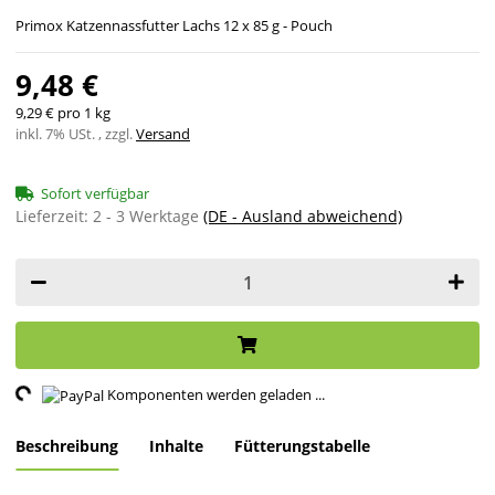
Primox Katzennassfutter Lachs 12 x 85 g - Pouch
9,48 €
9,29 € pro 1 kg
inkl. 7% USt. , zzgl.
Versand
Sofort verfügbar
Lieferzeit:
2 - 3 Werktage
(DE - Ausland abweichend)
ing...
Komponenten werden geladen ...
Beschreibung
Inhalte
Fütterungstabelle