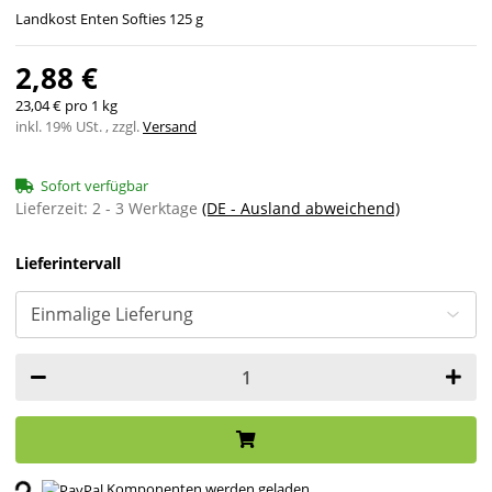
Landkost Enten Softies 125 g
2,88 €
23,04 € pro 1 kg
inkl. 19% USt. , zzgl.
Versand
Sofort verfügbar
Lieferzeit:
2 - 3 Werktage
(DE - Ausland abweichend)
Lieferintervall
ing...
Komponenten werden geladen ...