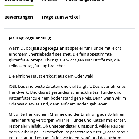
Bewertungen
Frage zum Artikel
JosiDog Regular 900 g
Was’n Dübb!
JosiDog Regular
ist speziell für Hunde mit leicht
erhöhtem Energiebedarf geeignet. Die fein abgestimmte
glutenfreie Rezeptur bringt alle wichtigen Nährstoffe mit, die
Fellnasen Tag für Tag brauchen.
Die ehrliche Haustierskost aus dem Odenwald.
JOSI. Das sind beste Zutaten und viel Sorgfalt. Das ist erfahrenes
Handwerk. Und das ist gesundes, schmackhaftes Hunde- und
Katzenfutter zu einem bodenständigen Preis. Denn wenn wir im
Odenwald etwas sind, dann auf dem Boden geblieben.
Mit unterfränkischem Charme und der Erfahrung aus 85 Jahren
Tierernährung versorgen wir Ihre Hunde und Katzen mit echter,
regionaler Vielfalt. Ob ungebändigter Jungspund, wilder Räuber
oder vierbeinige Herrschaften im gesetzteren Alter. „Bassd scho!"
Bei JosiCat und JosiDog füllen wir jeden Napf. Und das nicht mit