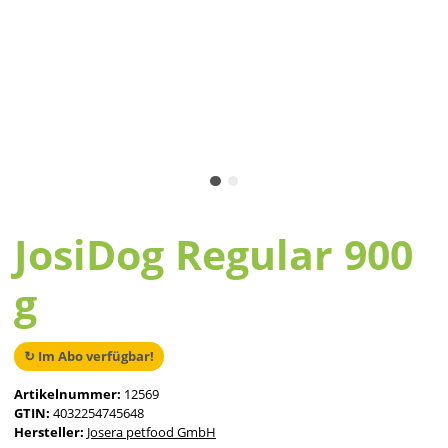
JosiDog Regular 900
g
↻ Im Abo verfügbar!
Artikelnummer:
12569
GTIN:
4032254745648
Hersteller:
Josera petfood GmbH