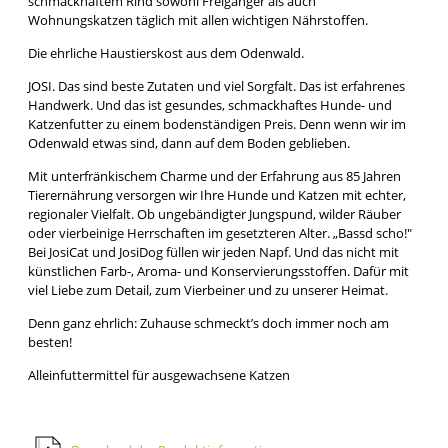
schmackhaftem Rind sowohl Freigänger als auch
Wohnungskatzen täglich mit allen wichtigen Nährstoffen.
Die ehrliche Haustierskost aus dem Odenwald.
JOSI. Das sind beste Zutaten und viel Sorgfalt. Das ist erfahrenes
Handwerk. Und das ist gesundes, schmackhaftes Hunde- und
Katzenfutter zu einem bodenständigen Preis. Denn wenn wir im
Odenwald etwas sind, dann auf dem Boden geblieben.
Mit unterfränkischem Charme und der Erfahrung aus 85 Jahren
Tierernährung versorgen wir Ihre Hunde und Katzen mit echter,
regionaler Vielfalt. Ob ungebändigter Jungspund, wilder Räuber
oder vierbeinige Herrschaften im gesetzteren Alter. „Bassd scho!"
Bei JosiCat und JosiDog füllen wir jeden Napf. Und das nicht mit
künstlichen Farb-, Aroma- und Konservierungsstoffen. Dafür mit
viel Liebe zum Detail, zum Vierbeiner und zu unserer Heimat.
Denn ganz ehrlich: Zuhause schmeckt’s doch immer noch am
besten!
Alleinfuttermittel für ausgewachsene Katzen