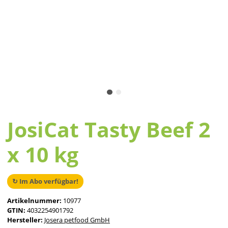
JosiCat Tasty Beef 2
x 10 kg
↻ Im Abo verfügbar!
Artikelnummer:
10977
GTIN:
4032254901792
Hersteller:
Josera petfood GmbH