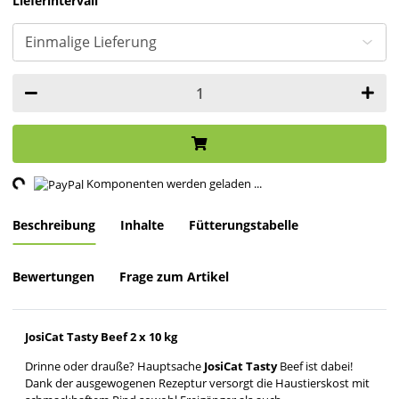
Lieferintervall
ng...
Komponenten werden geladen ...
Beschreibung
Inhalte
Fütterungstabelle
Bewertungen
Frage zum Artikel
JosiCat Tasty Beef 2 x 10 kg
Drinne oder drauße? Hauptsache
JosiCat Tasty
Beef ist dabei!
Dank der ausgewogenen Rezeptur versorgt die Haustierskost mit