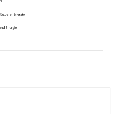
nd
rfügbarer Energie
 und Energie
r