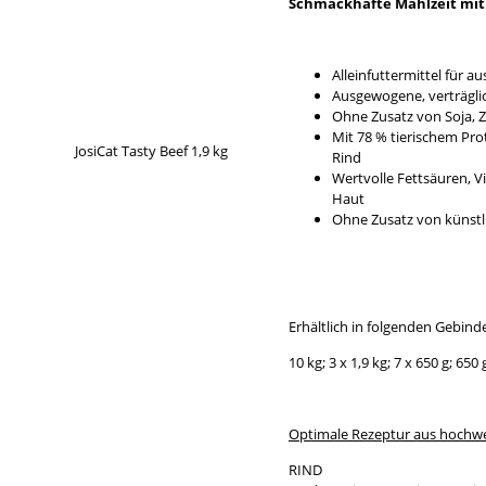
Schmackhafte Mahlzeit mit
Alleinfuttermittel für
Ausgewogene, verträgli
Ohne Zusatz von Soja, 
Mit 78 % tierischem Pr
Rind
Wertvolle Fettsäuren, 
Haut
Ohne Zusatz von künstl
Erhältlich in folgenden Gebin
10 kg; 3 x 1,9 kg; 7 x 650 g; 650 
Optimale Rezeptur aus hochwe
RIND