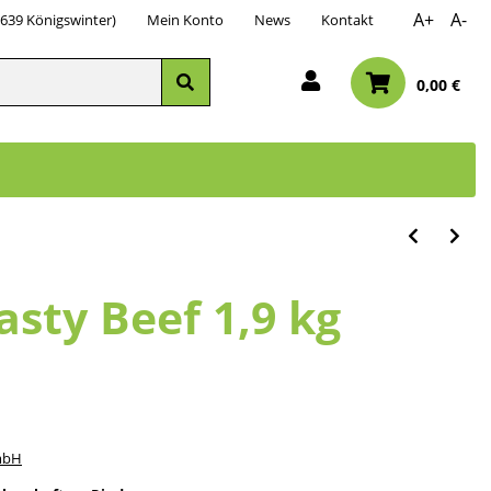
A+
A-
3639 Königswinter)
Mein Konto
News
Kontakt
0,00 €
asty Beef 1,9 kg
mbH