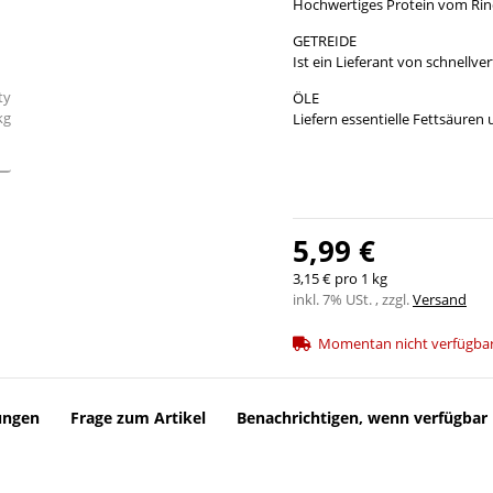
Hochwertiges Protein vom Ri
GETREIDE
Ist ein Lieferant von schnellve
ÖLE
Liefern essentielle Fettsäuren
5,99 €
3,15 € pro 1 kg
inkl. 7% USt. , zzgl.
Versand
Momentan nicht verfügba
ungen
Frage zum Artikel
Benachrichtigen, wenn verfügbar