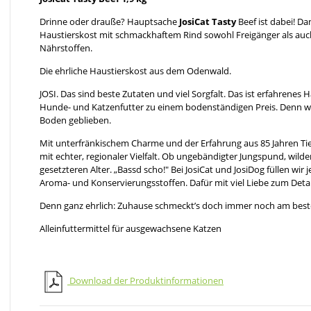
Drinne oder drauße? Hauptsache
JosiCat Tasty
Beef ist dabei! D
Haustierskost mit schmackhaftem Rind sowohl Freigänger als auc
Nährstoffen.
Die ehrliche Haustierskost aus dem Odenwald.
JOSI. Das sind beste Zutaten und viel Sorgfalt. Das ist erfahrene
Hunde- und Katzenfutter zu einem bodenständigen Preis. Denn w
Boden geblieben.
Mit unterfränkischem Charme und der Erfahrung aus 85 Jahren Ti
mit echter, regionaler Vielfalt. Ob ungebändigter Jungspund, wild
gesetzteren Alter. „Bassd scho!" Bei JosiCat und JosiDog füllen wir
Aroma- und Konservierungsstoffen. Dafür mit viel Liebe zum Detai
Denn ganz ehrlich: Zuhause schmeckt’s doch immer noch am best
Alleinfuttermittel für ausgewachsene Katzen
Download der Produktinformationen