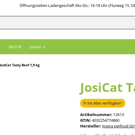
Öffnungszeiten Ladengeschäft Mo-Do.: 16-18 Uhr (Flurweg 15, 5
SALE %
Josera
JosiCat Tasty Beef 1,9 kg
JosiCat T
↻ Im Abo verfügbar!
Artikelnummer:
12613
GTIN:
4032254774860
Hersteller:
Josera petfood G