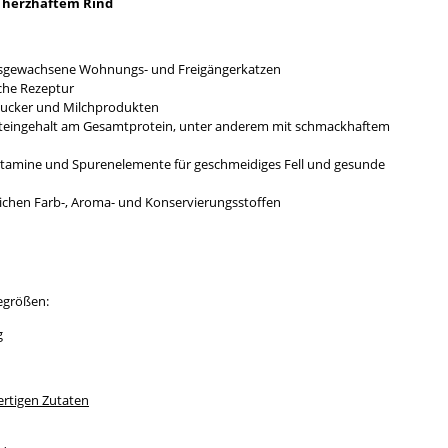
 herzhaftem Rind
 ausgewachsene Wohnungs- und Freigängerkatzen
che Rezeptur
Zucker und Milchprodukten
oteingehalt am Gesamtprotein, unter anderem mit schmackhaftem
Vitamine und Spurenelemente für geschmeidiges Fell und gesunde
ichen Farb-, Aroma- und Konservierungsstoffen
degrößen:
g
rtigen Zutaten