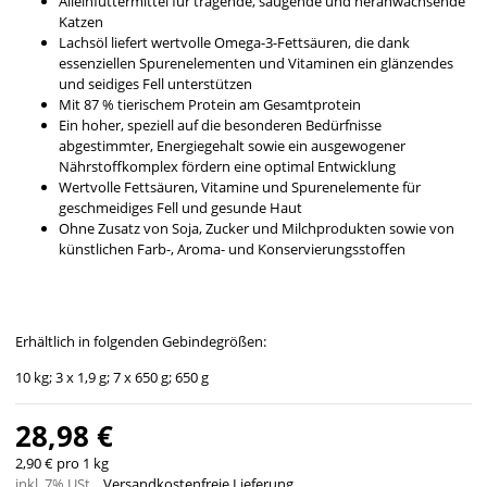
Alleinfuttermittel für tragende, säugende und heranwachsende
Katzen
Lachsöl liefert wertvolle Omega-3-Fettsäuren, die dank
essenziellen Spurenelementen und Vitaminen ein glänzendes
und seidiges Fell unterstützen
Mit 87 % tierischem Protein am Gesamtprotein
Ein hoher, speziell auf die besonderen Bedürfnisse
abgestimmter, Energiegehalt sowie ein ausgewogener
Nährstoffkomplex fördern eine optimal Entwicklung
Wertvolle Fettsäuren, Vitamine und Spurenelemente für
geschmeidiges Fell und gesunde Haut
Ohne Zusatz von Soja, Zucker und Milchprodukten sowie von
künstlichen Farb-, Aroma- und Konservierungsstoffen
Erhältlich in folgenden Gebindegrößen:
10 kg; 3 x 1,9 g; 7 x 650 g; 650 g
28,98 €
2,90 € pro 1 kg
inkl. 7% USt. ,
Versandkostenfreie Lieferung