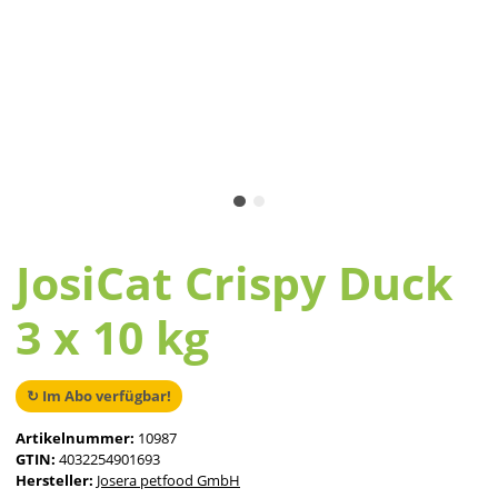
JosiCat Crispy Duck
3 x 10 kg
↻ Im Abo verfügbar!
Artikelnummer:
10987
GTIN:
4032254901693
Hersteller:
Josera petfood GmbH