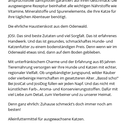
anspruchsvolle Samtpfoten garantiert auf ihren Geschmack! Die
ausgewogene Rezeptur beinhaltet alle wichtigen Nährstoffe wie
Vitamine, Mineralstoffe und Spurenelemente, die Ihre Katze für
ihre täglichen Abenteuer benötigt.
Die ehrliche Haustierskost aus dem Odenwald.
JOSI. Das sind beste Zutaten und viel Sorgfalt. Das ist erfahrenes
Handwerk. Und das ist gesundes, schmackhaftes Hunde- und
Katzenfutter zu einem bodenständigen Preis. Denn wenn wir im
Odenwald etwas sind, dann auf dem Boden geblieben.
Mit unterfränkischem Charme und der Erfahrung aus 85 Jahren
Tierernährung versorgen wir Ihre Hunde und Katzen mit echter,
regionaler Vielfalt. Ob ungebändigter Jungspund, wilder Räuber
oder vierbeinige Herrschaften im gesetzteren Alter. „Bassd scho!"
Bei JosiCat und JosiDog füllen wir jeden Napf. Und das nicht mit
künstlichen Farb-, Aroma- und Konservierungsstoffen. Dafür mit
viel Liebe zum Detail, zum Vierbeiner und zu unserer Heimat.
Denn ganz ehrlich: Zuhause schmeckt’s doch immer noch am
besten!
Alleinfuttermittel für ausgewachsene Katzen.