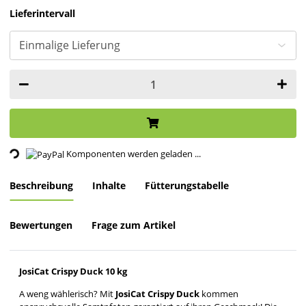
Lieferintervall
Loading...
Komponenten werden geladen ...
Beschreibung
Inhalte
Fütterungstabelle
Bewertungen
Frage zum Artikel
JosiCat Crispy Duck 10 kg
A weng wählerisch? Mit
JosiCat Crispy Duck
kommen