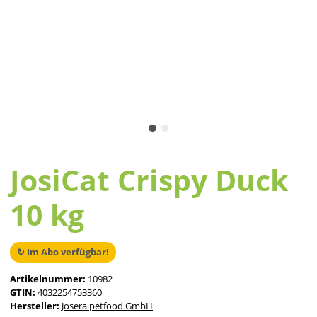
JosiCat Crispy Duck
10 kg
↻ Im Abo verfügbar!
Artikelnummer:
10982
GTIN:
4032254753360
Hersteller:
Josera petfood GmbH