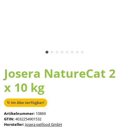
Josera NatureCat 2
x 10 kg
↻ Im Abo verfügbar!
Artikelnummer:
10869
GTIN:
4032254901532
Hersteller:
Josera petfood GmbH