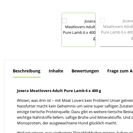
Beschreibung
Inhalte
Bewertungen
Frage zum Ar
Josera Meatlovers Adult Pure Lamb 6 x 400 g
Wissen, was drin ist – mit Meat Lovers kein Problem! Unser getre
Nassfutter macht kein Geheimnis um seine super saftigen Zutaten:
einzige tierische Proteinquelle. Dazu gibt es weitere tierische Bes
wichtige Nährstoffe liefern, saftige Brühe und Mineralstoffe. Und
Monoprotein, der ausgewachsene Hund glücklich macht.
Weil wir wissen, was vierbeinige Fleischliebhaber mögen, haben wi