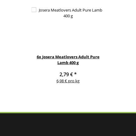
6x
Josera Meatlovers Adult Pure
Lamb 400 g
2,79 €
*
6,98 € pro kg