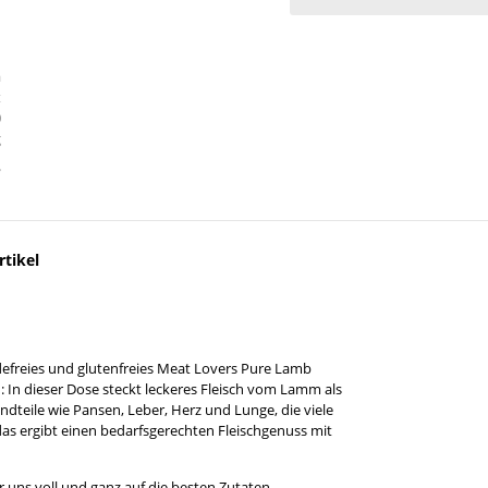
tikel
idefreies und glutenfreies Meat Lovers Pure Lamb
 In dieser Dose steckt leckeres Fleisch vom Lamm als
tandteile wie Pansen, Leber, Herz und Lunge, die viele
 das ergibt einen bedarfsgerechten Fleischgenuss mit
r uns voll und ganz auf die besten Zutaten