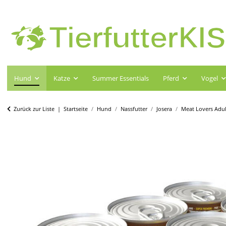
Hund
Katze
Summer Essentials
Pferd
Vogel
Zurück zur Liste
Startseite
Hund
Nassfutter
Josera
Meat Lovers Adul