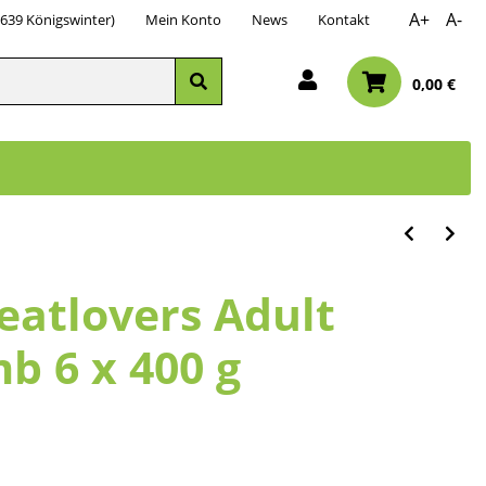
A+
A-
3639 Königswinter)
Mein Konto
News
Kontakt
0,00 €
eatlovers Adult
b 6 x 400 g