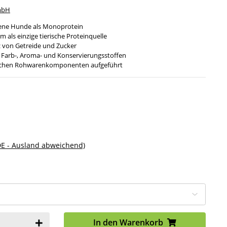
mbH
sene Hunde als Monoprotein
 als einzige tierische Proteinquelle
z von Getreide und Zucker
 Farb-, Aroma- und Konservierungsstoffen
erischen Rohwarenkomponenten aufgeführt
DE - Ausland abweichend)
In den Warenkorb