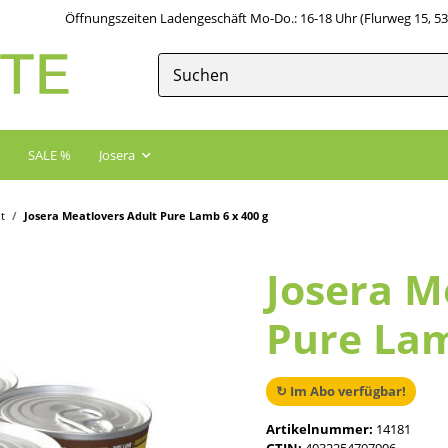
Öffnungszeiten Ladengeschäft Mo-Do.: 16-18 Uhr (Flurweg 15, 5
SALE %
Josera
t
Josera Meatlovers Adult Pure Lamb 6 x 400 g
Josera M
Pure Lam
↻ Im Abo verfügbar!
Artikelnummer:
14181
GTIN:
4032254797906