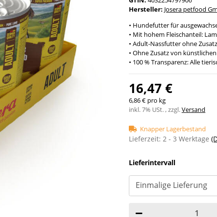
Hersteller:
Josera petfood G
• Hundefutter für ausgewach
• Mit hohem Fleischanteil: Lamm
• Adult-Nassfutter ohne Zusat
• Ohne Zusatz von künstlichen
• 100 % Transparenz: Alle ti
16,47 €
6,86 € pro kg
inkl. 7% USt. , zzgl.
Versand
Knapper Lagerbestand
Lieferzeit:
2 - 3 Werktage
(
Lieferintervall