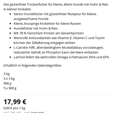
Das glutenfreie Trockenfutter für kleine, ältere Hunde mit Huhn & Reis
in kleiner Krokette
Senior Hundefutter mit glutenfreier Rezeptur für kleine,
ausgewachsene Hunde
Kleine, knusprige Kroketten für kleine Rassen
Hundefutter mit Huhn & Reis
Mit 78 % tierischem Protein am Gesamtprotein
Wertvolle Antioxidantien wie Vitamin E, Vitamin C und Taurin
können der Zellalterung entgegen wirken
L-Carnitin hilft, altersbedingtem Muskelabbau vorzubeugen,
reduzierter Gehalt an Phosphor kann die Niere entlasten
Lachsöl liefert die wertvollen Omega-3-Fettsäuren DHA und EPA
Erhältlich in folgenden Gebindegrößen:
3 kg
3 x 3 kg
900 g
5 x 900 g
17,99 €
6,00 € pro 1 kg
inkl. 7% USt. , zzgl.
Versand