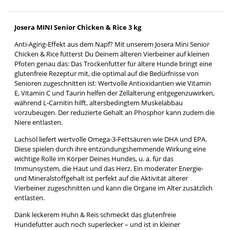
Josera MINI Senior Chicken & Rice 3 kg
Anti-Aging-Effekt aus dem Napf? Mit unserem Josera Mini Senior
Chicken & Rice fütterst Du Deinem älteren Vierbeiner auf kleinen
Pfoten genau das: Das Trockenfutter für ältere Hunde bringt eine
glutenfreie Rezeptur mit, die optimal auf die Bedürfnisse von
Senioren zugeschnitten ist: Wertvolle Antioxidantien wie Vitamin
E, Vitamin C und Taurin helfen der Zellalterung entgegenzuwirken,
während L-Carnitin hilft, altersbedingtem Muskelabbau
vorzubeugen. Der reduzierte Gehalt an Phosphor kann zudem die
Niere entlasten.
Lachsöl liefert wertvolle Omega-3-Fettsäuren wie DHA und EPA.
Diese spielen durch ihre entzündungshemmende Wirkung eine
wichtige Rolle im Körper Deines Hundes, u. a. für das
Immunsystem, die Haut und das Herz. Ein moderater Energie-
und Mineralstoffgehalt ist perfekt auf die Aktivität älterer
Vierbeiner zugeschnitten und kann die Organe im Alter zusätzlich
entlasten.
Dank leckerem Huhn & Reis schmeckt das glutenfreie
Hundefutter auch noch superlecker – und ist in kleiner