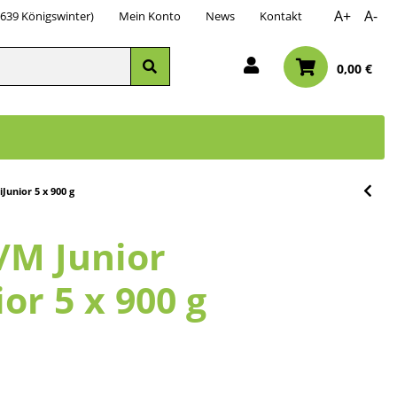
A+
A-
3639 Königswinter)
Mein Konto
News
Kontakt
0,00 €
Junior 5 x 900 g
/M Junior
or 5 x 900 g