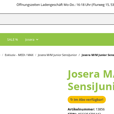
Öffnungszeiten Ladengeschäft Mo-Do.: 16-18 Uhr (Flurweg 15, 5
SALE %
Josera
e
Exklusiv - MEDI / MAX
Josera M/M Junior SensiJunior
Josera M/M Junior Sensi
Josera M
SensiJuni
↻ Im Abo verfügbar!
Artikelnummer:
13856
GTIN:
4032254786443