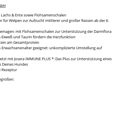
mbH
t Lachs & Ente sowie Flohsamenschalen
r für Welpen zur Aufzucht mittlerer und großer Rassen ab der 6.
emagen: mit Flohsamenschalen zur Unterstützung der Darmflora
s Eiweiß und Taurin fördern die Herzfunktion
otein am Gesamtprotein
s Erwachsenenalter geeignet: unkomplizierte Umstellung auf
etzt mit Josera IMMUNE PLUS *: Das Plus zur Unterstützung eines
s Deines Hundes
e Rezeptur
degrößen: