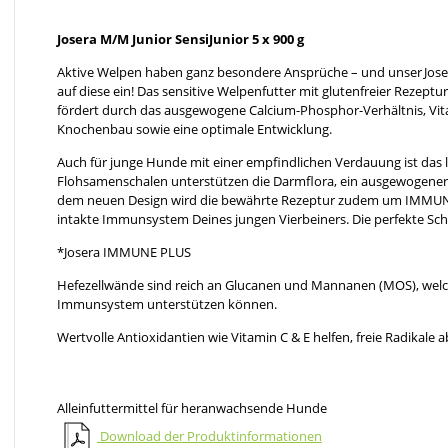
Josera M/M Junior SensiJunior 5 x 900 g
Aktive Welpen haben ganz besondere Ansprüche – und unser Josera
auf diese ein! Das sensitive Welpenfutter mit glutenfreier Rezeptu
fördert durch das ausgewogene Calcium-Phosphor-Verhältnis, Vi
Knochenbau sowie eine optimale Entwicklung.
Auch für junge Hunde mit einer empfindlichen Verdauung ist das l
Flohsamenschalen unterstützen die Darmflora, ein ausgewogener B
dem neuen Design wird die bewährte Rezeptur zudem um IMMUNE
intakte Immunsystem Deines jungen Vierbeiners. Die perfekte Sc
*Josera IMMUNE PLUS
Hefezellwände sind reich an Glucanen und Mannanen (MOS), welch
Immunsystem unterstützen können.
Wertvolle Antioxidantien wie Vitamin C & E helfen, freie Radikale
Alleinfuttermittel für heranwachsende Hunde
Download der Produktinformationen