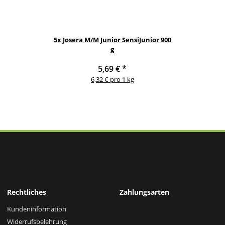
5x
Josera M/M Junior SensiJunior 900
g
5,69 €
*
6,32 € pro 1 kg
Rechtliches
Zahlungsarten
Kundeninformation
Widerrufsbelehrung