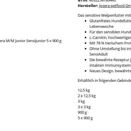
Hersteller:
Josera petfood G
Das sensitive Welpenfutter mi
Glutenfreies Hundefutte
Lebenswoche
Für den sensiblen Hund
L-Carnitin, hochwertige
Mit 78 % tierischem Pr
Ohne Umstellung bis in
SensiAdult
Die bewährte Rezeptur j
intakten Immunsystem
Neues Design, bewährt
Erhältlich in folgenden Gebin
12,5 kg
2 x 12,5 kg
3 kg
3 x 3 kg
900 g
5 x 900 g