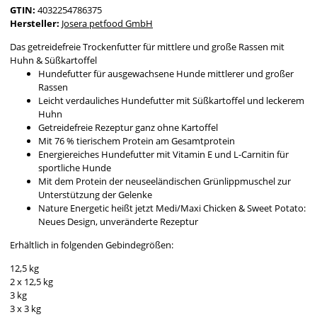
GTIN:
4032254786375
Hersteller:
Josera petfood GmbH
Das getreidefreie Trockenfutter für mittlere und große Rassen mit
Huhn & Süßkartoffel
Hundefutter für ausgewachsene Hunde mittlerer und großer
Rassen
Leicht verdauliches Hundefutter mit Süßkartoffel und leckerem
Huhn
Getreidefreie Rezeptur ganz ohne Kartoffel
Mit 76 % tierischem Protein am Gesamtprotein
Energiereiches Hundefutter mit Vitamin E und L-Carnitin für
sportliche Hunde
Mit dem Protein der neuseeländischen Grünlippmuschel zur
Unterstützung der Gelenke
Nature Energetic heißt jetzt Medi/Maxi Chicken & Sweet Potato:
Neues Design, unveränderte Rezeptur
Erhältlich in folgenden Gebindegrößen:
12,5 kg
2 x 12,5 kg
3 kg
3 x 3 kg