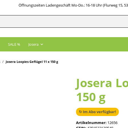
Öffnungszeiten Ladengeschäft Mo-Do.: 16-18 Uhr (Flurweg 15, 5
SALE %
Josera
s
Josera Loopies Geflügel 11 x 150 g
Josera Lo
150 g
↻ Im Abo verfügbar!
Artikelnummer:
12656
GTIN:
4251522129540