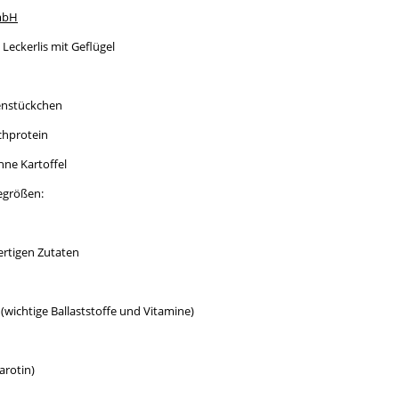
mbH
Leckerlis mit Geflügel
enstückchen
chprotein
ne Kartoffel
degrößen:
rtigen Zutaten
wichtige Ballaststoffe und Vitamine)
arotin)