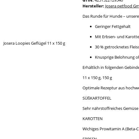
Hersteller:
Josera petfood G
Das Runde für Hunde – unsere 
Geringer Fettgehalt
Mit Erbsen- und Karott
30 % getrocknetes Fleis
Knusprige Belohnung oh
Erhältlich in folgenden Gebin
11 x 150 g, 150 g
Optimale Rezeptur aus hochwe
SÜßKARTOFFEL
Sehr nährstoffreiches Gemüse (
KAROTTEN
Wichiges Prowitamin A (Beta-C
ERBSEN