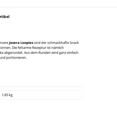
tikel
Unsere
Josera Loopies
sind der schmackhafte Snack
nnen. Die fettarme Rezeptur ist nämlich
oka abgerundet. Aus dem Runden wird ganz einfach
 und portionieren.
1,65 kg