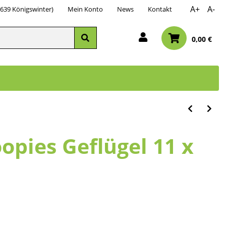
A+
A-
3639 Königswinter)
Mein Konto
News
Kontakt
0,00 €
opies Geflügel 11 x