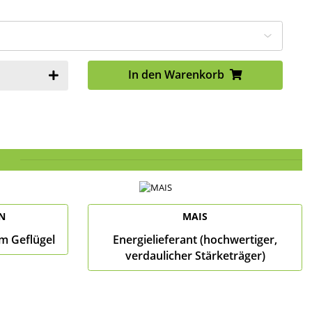
In den Warenkorb
N
MAIS
m Geflügel
Energielieferant (hochwertiger,
verdaulicher Stärketräger)