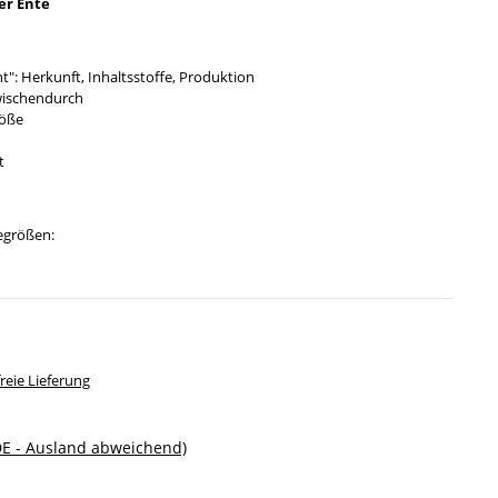
er Ente
ent": Herkunft, Inhaltsstoffe, Produktion
wischendurch
röße
t
degrößen:
eie Lieferung
DE - Ausland abweichend)