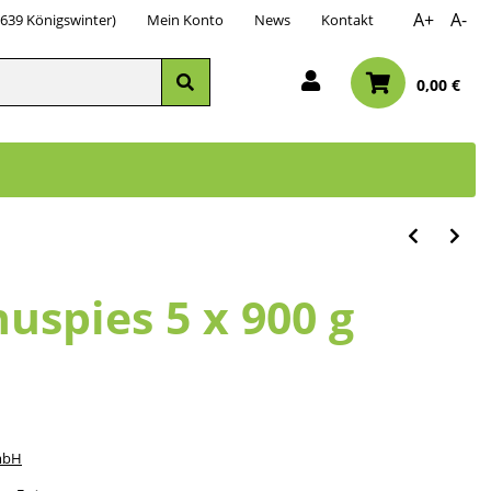
A+
A-
3639 Königswinter)
Mein Konto
News
Kontakt
0,00 €
uspies 5 x 900 g
mbH