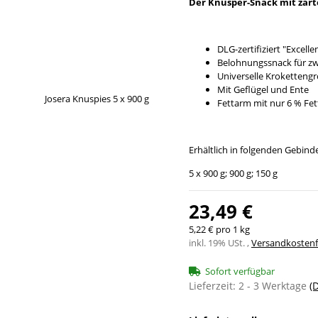
Der Knusper-Snack mit zart
DLG-zertifiziert "Excell
Belohnungssnack für z
Universelle Kroketteng
Mit Geflügel und Ente
Fettarm mit nur 6 % Fet
Erhältlich in folgenden Gebin
5 x 900 g; 900 g; 150 g
23,49 €
5,22 € pro 1 kg
inkl. 19% USt. ,
Versandkostenfr
Sofort verfügbar
Lieferzeit:
2 - 3 Werktage
(