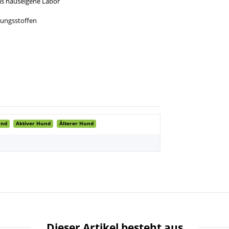
das hauseigene Labor
rungsstoffen
und
Aktiver Hund
Älterer Hund
Dieser Artikel besteht aus