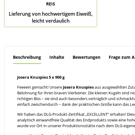
REIS
Lieferung von hochwertigem Eiweiß,
leicht verdaulich
Beschreibung
Inhalte
Bewertungen
Frage zum Ar
Josera Knuspies 5 x 900 g
Feeeein gemacht! Unsere
Josera Knuspies
aus ausgewählten Zuta
Belohnung für Ihren braven Vierbeiner. Die kleinen Kugeln sind n
richtigen Biss – sie sind auch besonders verträglich und schmac
einfach zwischendurch – dank der praktischen Größe kann das Leck
Wir haben das DLG-Produkt-Zertifikat „EXCELLENT“ erhalten! Dieses
analytisch einwandfreie Qualität des Endprodukts sowie eine hoh
wurde vor Ort in unserer Produktionsstätte nach dem DLG-eigenen 