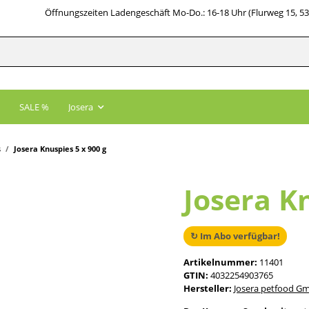
Öffnungszeiten Ladengeschäft Mo-Do.: 16-18 Uhr (Flurweg 15, 5
SALE %
Josera
s
Josera Knuspies 5 x 900 g
Josera Kn
↻ Im Abo verfügbar!
Artikelnummer:
11401
GTIN:
4032254903765
Hersteller:
Josera petfood G