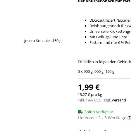
Der Knusper-Snack mit zart
DLG-zertifiziert "Excell
Belohnungssnack für z
Universelle Kroketteng
Mit Geflügel und Ente
Fettarm mit nur 6 % Fet
Erhältlich in folgenden Gebin
5 x 900 g; 900 g; 150 g
1,99 €
13,27 € pro kg
inkl. 19% USt. , zzgl.
Versand
Sofort verfügbar
Lieferzeit:
2 - 3 Werktage
(