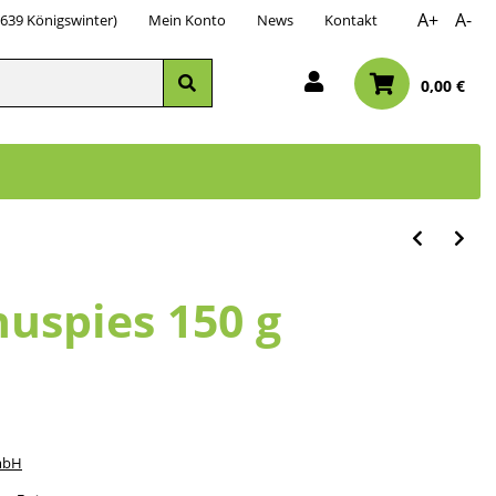
A+
A-
3639 Königswinter)
Mein Konto
News
Kontakt
0,00 €
nuspies 150 g
mbH