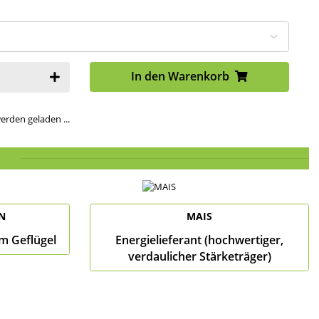
In den Warenkorb
den geladen ...
N
MAIS
m Geflügel
Energielieferant (hochwertiger,
verdaulicher Stärketräger)