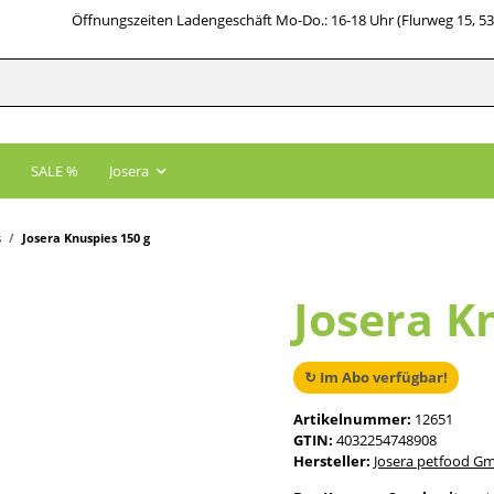
Öffnungszeiten Ladengeschäft Mo-Do.: 16-18 Uhr (Flurweg 15, 5
SALE %
Josera
s
Josera Knuspies 150 g
Josera K
↻ Im Abo verfügbar!
Artikelnummer:
12651
GTIN:
4032254748908
Hersteller:
Josera petfood G