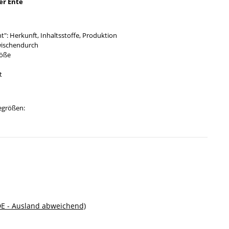
er Ente
ent": Herkunft, Inhaltsstoffe, Produktion
wischendurch
röße
t
degrößen:
DE - Ausland abweichend)