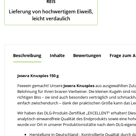
REIS
Lieferung von hochwertigem Eiweiß,
leicht verdaulich
Beschreibung
Inhalte
Bewertungen
Frage zum Ar
Josera Knuspies 150 g
Feeeein gemacht! Unsere
Josera Knuspies
aus ausgewählten Zuta
Belohnung für Ihren braven Vierbeiner. Die kleinen Kugeln sind n
richtigen Biss – sie sind auch besonders verträglich und schmac
einfach zwischendurch – dank der praktischen Größe kann das Leck
Wir haben das DLG-Produkt-Zertifikat „EXCELLENT“ erhalten! Dieses
analytisch einwandfreie Qualität des Endprodukts sowie eine hoh
wurde vor Ort in unserer Produktionsstätte nach dem DLG-eigenen 
Herstellung in Deutschland - Kontrollierte Qualität durch 