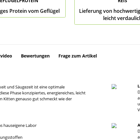
EFLÜGELPROTEIN
REIS
ges Protein vom Geflügel
Lieferung von hochwerti
leicht verdaulic
video
Bewertungen
Frage zum Artikel
L
it und Säugezeit ist eine optimale
D
 diese Phase konzipiertes, energiereiches, leicht
a
en Kitten genauso gut schmeckt wie der
u
V
A
das hauseigene Labor
D
a
rungsstoffen