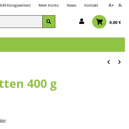
A+
A-
3639 Königswinter)
Mein Konto
News
Kontakt
0,00 €
tten 400 g
mbH