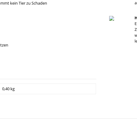
a
ommt kein Tier zu Schaden
H
E
Z
w
l
atzen
0,40 kg