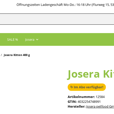
Öffnungszeiten Ladengeschäft Mo-Do.: 16-18 Uhr (Flurweg 15, 5
SALE %
Josera
Josera Kitten 400 g
Josera Ki
↻ Im Abo verfügbar!
Artikelnummer:
12584
GTIN:
4032254748991
Hersteller:
Josera petfood G