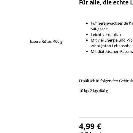
Für alle, die echt
Für heranwachsende Kat
Säugezeit
Leicht verdaulich
Mit viel Energie und Pr
wichtigsten Lebenspha
Mit diätetischen Faser
Erhältlich in folgenden Gebin
10 kg; 2 kg; 400 g
4,99 €