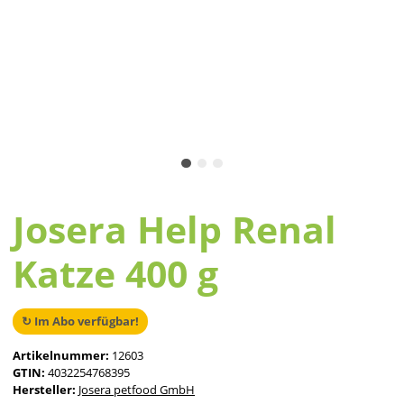
Josera Help Renal
Katze 400 g
↻ Im Abo verfügbar!
Artikelnummer:
12603
GTIN:
4032254768395
Hersteller:
Josera petfood GmbH