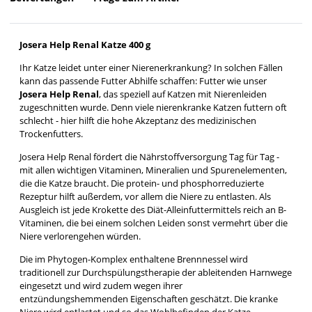
Josera Help Renal Katze 400 g
Ihr Katze leidet unter einer Nierenerkrankung? In solchen Fällen
kann das passende Futter Abhilfe schaffen: Futter wie unser
Josera Help Renal
, das speziell auf Katzen mit Nierenleiden
zugeschnitten wurde. Denn viele nierenkranke Katzen futtern oft
schlecht - hier hilft die hohe Akzeptanz des medizinischen
Trockenfutters.
Josera Help Renal fördert die Nährstoffversorgung Tag für Tag -
mit allen wichtigen Vitaminen, Mineralien und Spurenelementen,
die die Katze braucht. Die protein- und phosphorreduzierte
Rezeptur hilft außerdem, vor allem die Niere zu entlasten. Als
Ausgleich ist jede Krokette des Diät-Alleinfuttermittels reich an B-
Vitaminen, die bei einem solchen Leiden sonst vermehrt über die
Niere verlorengehen würden.
Die im Phytogen-Komplex enthaltene Brennnessel wird
traditionell zur Durchspülungstherapie der ableitenden Harnwege
eingesetzt und wird zudem wegen ihrer
entzündungshemmenden Eigenschaften geschätzt. Die kranke
Niere wird entlastet und so das Wohlbefinden der Katze