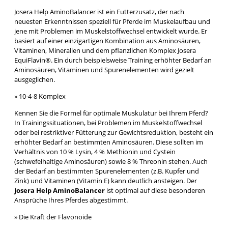
Josera Help AminoBalancer ist ein Futterzusatz, der nach
neuesten Erkenntnissen speziell für Pferde im Muskelaufbau und
jene mit Problemen im Muskelstoffwechsel entwickelt wurde. Er
basiert auf einer einzigartigen Kombination aus Aminosäuren,
Vitaminen, Mineralien und dem pflanzlichen Komplex Josera
EquiFlavin®. Ein durch beispielsweise Training erhöhter Bedarf an
Aminosäuren, Vitaminen und Spurenelementen wird gezielt
ausgeglichen.
» 10-4-8 Komplex
Kennen Sie die Formel für optimale Muskulatur bei Ihrem Pferd?
In Trainingssituationen, bei Problemen im Muskelstoffwechsel
oder bei restriktiver Fütterung zur Gewichtsreduktion, besteht ein
erhöhter Bedarf an bestimmten Aminosäuren. Diese sollten im
Verhältnis von 10 % Lysin, 4 % Methionin und Cystein
(schwefelhaltige Aminosäuren) sowie 8 % Threonin stehen. Auch
der Bedarf an bestimmten Spurenelementen (z.B. Kupfer und
Zink) und Vitaminen (Vitamin E) kann deutlich ansteigen. Der
Josera Help AminoBalancer
ist optimal auf diese besonderen
Ansprüche Ihres Pferdes abgestimmt.
» Die Kraft der Flavonoide