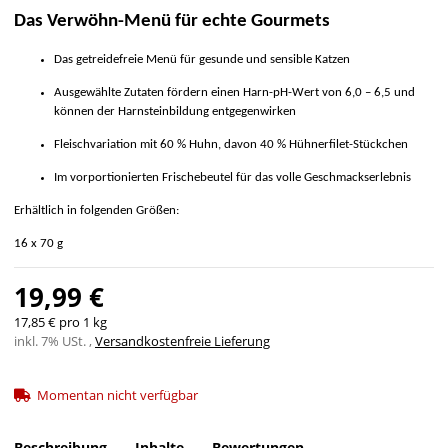
Das Verwöhn-Menü für echte Gourmets
Das getreidefreie Menü für gesunde und sensible Katzen
Ausgewählte Zutaten fördern einen Harn-pH-Wert von 6,0 – 6,5 und
können der Harnsteinbildung entgegenwirken
Fleischvariation mit 60 % Huhn, davon 40 % Hühnerfilet-Stückchen
Im vorportionierten Frischebeutel für das volle Geschmackserlebnis
Erhältlich in folgenden Größen:
16 x 70 g
19,99 €
17,85 € pro 1 kg
inkl. 7% USt. ,
Versandkostenfreie Lieferung
Momentan nicht verfügbar
Beschreibung
Inhalte
Bewertungen