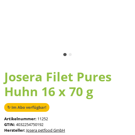
Josera Filet Pures
Huhn 16 x 70 g
↻ Im Abo verfügbar!
Artikelnummer:
11252
GTIN:
4032254750192
Hersteller:
Josera petfood GmbH