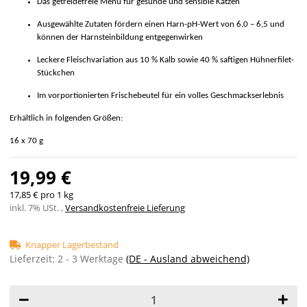
Das getreidefreie Menü für gesunde und sensible Katzen
Ausgewählte Zutaten fördern einen Harn-pH-Wert von 6,0 – 6,5 und
können der Harnsteinbildung entgegenwirken
Leckere Fleischvariation aus 10 % Kalb sowie 40 % saftigen Hühnerfilet-
Stückchen
Im vorportionierten Frischebeutel für ein volles Geschmackserlebnis
Erhältlich in folgenden Größen:
16 x 70 g
19,99 €
17,85 € pro 1 kg
inkl. 7% USt. ,
Versandkostenfreie Lieferung
Knapper Lagerbestand
Lieferzeit:
2 - 3 Werktage
(DE - Ausland abweichend)