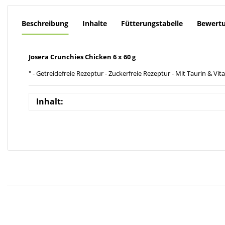
Beschreibung
Inhalte
Fütterungstabelle
Bewert
Josera Crunchies Chicken 6 x 60 g
" - Getreidefreie Rezeptur - Zuckerfreie Rezeptur - Mit Taurin & Vi
Inhalt: