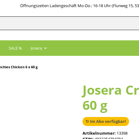
Öffnungszeiten Ladengeschäft Mo-Do.: 16-18 Uhr (Flurweg 15, 5
SALE %
Josera
nchies Chicken 6 x 60 g
Josera C
60 g
↻ Im Abo verfügbar!
Artikelnummer:
13398
GTIN:
4032254784784