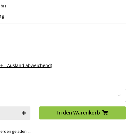
mbH
0 g
DE - Ausland abweichend)
In den Warenkorb
den geladen ...