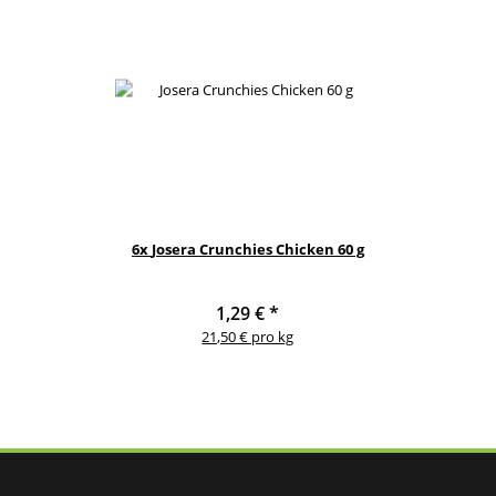
6x
Josera Crunchies Chicken 60 g
1,29 €
*
21,50 € pro kg