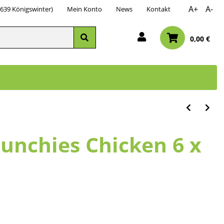
A+
A-
3639 Königswinter)
Mein Konto
News
Kontakt
0,00 €
runchies Chicken 6 x