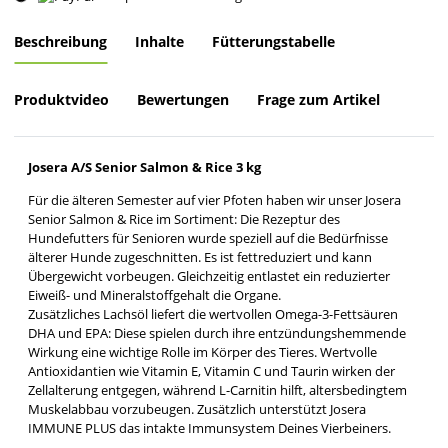
Loading...
Beschreibung
Inhalte
Fütterungstabelle
Produktvideo
Bewertungen
Frage zum Artikel
Josera A/S Senior Salmon & Rice 3 kg
Für die älteren Semester auf vier Pfoten haben wir unser Josera
Senior Salmon & Rice im Sortiment: Die Rezeptur des
Hundefutters für Senioren wurde speziell auf die Bedürfnisse
älterer Hunde zugeschnitten. Es ist fettreduziert und kann
Übergewicht vorbeugen. Gleichzeitig entlastet ein reduzierter
Eiweiß- und Mineralstoffgehalt die Organe.
Zusätzliches Lachsöl liefert die wertvollen Omega-3-Fettsäuren
DHA und EPA: Diese spielen durch ihre entzündungshemmende
Wirkung eine wichtige Rolle im Körper des Tieres. Wertvolle
Antioxidantien wie Vitamin E, Vitamin C und Taurin wirken der
Zellalterung entgegen, während L-Carnitin hilft, altersbedingtem
Muskelabbau vorzubeugen. Zusätzlich unterstützt Josera
IMMUNE PLUS das intakte Immunsystem Deines Vierbeiners.