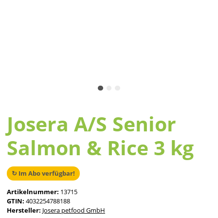
Josera A/S Senior
Salmon & Rice 3 kg
↻ Im Abo verfügbar!
Artikelnummer:
13715
GTIN:
4032254788188
Hersteller:
Josera petfood GmbH