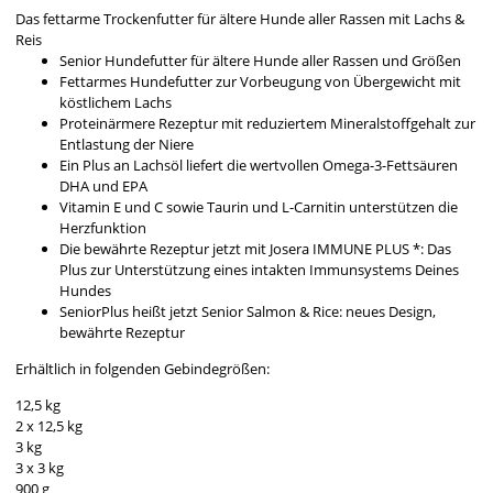
Das fettarme Trockenfutter für ältere Hunde aller Rassen mit Lachs &
Reis
Senior Hundefutter für ältere Hunde aller Rassen und Größen
Fettarmes Hundefutter zur Vorbeugung von Übergewicht mit
köstlichem Lachs
Proteinärmere Rezeptur mit reduziertem Mineralstoffgehalt zur
Entlastung der Niere
Ein Plus an Lachsöl liefert die wertvollen Omega-3-Fettsäuren
DHA und EPA
Vitamin E und C sowie Taurin und L-Carnitin unterstützen die
Herzfunktion
Die bewährte Rezeptur jetzt mit Josera IMMUNE PLUS *: Das
Plus zur Unterstützung eines intakten Immunsystems Deines
Hundes
SeniorPlus heißt jetzt Senior Salmon & Rice: neues Design,
bewährte Rezeptur
Erhältlich in folgenden Gebindegrößen:
12,5 kg
2 x 12,5 kg
3 kg
3 x 3 kg
900 g