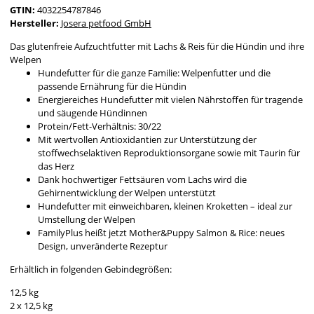
GTIN:
4032254787846
Hersteller:
Josera petfood GmbH
Das glutenfreie Aufzuchtfutter mit Lachs & Reis für die Hündin und ihre
Welpen
Hundefutter für die ganze Familie: Welpenfutter und die
passende Ernährung für die Hündin
Energiereiches Hundefutter mit vielen Nährstoffen für tragende
und säugende Hündinnen
Protein/Fett-Verhältnis: 30/22
Mit wertvollen Antioxidantien zur Unterstützung der
stoffwechselaktiven Reproduktionsorgane sowie mit Taurin für
das Herz
Dank hochwertiger Fettsäuren vom Lachs wird die
Gehirnentwicklung der Welpen unterstützt
Hundefutter mit einweichbaren, kleinen Kroketten – ideal zur
Umstellung der Welpen
FamilyPlus heißt jetzt Mother&Puppy Salmon & Rice: neues
Design, unveränderte Rezeptur
Erhältlich in folgenden Gebindegrößen:
12,5 kg
2 x 12,5 kg