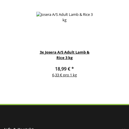
3x
Josera A/S Adult Lamb &
Rice 3 kg
18,99 €
*
6,33 € pro 1 kg