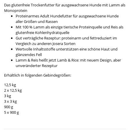
Das glutenfreie Trockenfutter für ausgewachsene Hunde mit Lamm als
Monoprotein
Proteinarmes Adult Hundefutter für ausgewachsene Hunde
aller Größen und Rassen
Mit 100 % Lamm als einzige tierische Proteinquelle und Reis als
glutenfreie Kohlenhydratquelle
Gut verträgliche Rezeptur: proteinarm und fettreduziert im
Vergleich zu anderen Josera Sorten
Wertvolle Inhaltsstoffe unterstützen eine schöne Haut und
glänzendes Fell
Lamm & Reis heißt jetzt Lamb & Rice: mit neuem Design, aber
unveränderter Rezeptur
Erhältlich in folgenden Gebindegrößen:
12,5 kg
2 x 12,5 kg
3 kg
3 x 3 kg
900 g
5 x 900 g