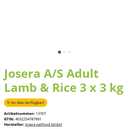
Josera A/S Adult
Lamb & Rice 3 x 3 kg
↻ Im Abo verfügbar!
Artikelnummer:
13767
GTIN:
4032254787891
Hersteller:
Josera petfood GmbH