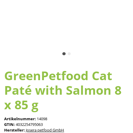
GreenPetfood Cat
Paté with Salmon 8
x 85 g
Artikelnummer:
14098
GTIN:
4032254795063
Hersteller:
Josera petfood GmbH