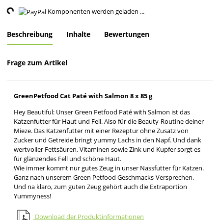
ng...
Komponenten werden geladen ...
Beschreibung
Inhalte
Bewertungen
Frage zum Artikel
GreenPetfood Cat Paté with Salmon 8 x 85 g
Hey Beautiful: Unser Green Petfood Paté with Salmon ist das
Katzenfutter für Haut und Fell. Also für die Beauty-Routine deiner
Mieze. Das Katzenfutter mit einer Rezeptur ohne Zusatz von
Zucker und Getreide bringt yummy Lachs in den Napf. Und dank
wertvoller Fettsäuren, Vitaminen sowie Zink und Kupfer sorgt es
für glänzendes Fell und schöne Haut.
Wie immer kommt nur gutes Zeug in unser Nassfutter für Katzen.
Ganz nach unserem Green Petfood Geschmacks-Versprechen.
Und na klaro, zum guten Zeug gehört auch die Extraportion
Yummyness!
Download der Produktinformationen