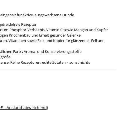
teingehalt für aktive, ausgewachsene Hunde
treidefreie Rezeptur
ium-Phosphor-Verhältnis, Vitamin C sowie Mangan und Kupfer
ftigen Knochenbau und Erhalt gesunder Gelenke
ren, Vitaminen sowie Zink und Kupfer für glänzendes Fell und
lichen Farb-, Aroma- und Konservierungsstoffe
ngröße
nse: Reine Rezepturen, echte Zutaten – sonst nichts
DE - Ausland abweichend)