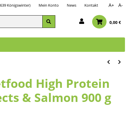
A+
A-
3639 Königswinter)
Mein Konto
News
Kontakt
0,00 €
tfood High Protein
ects & Salmon 900 g