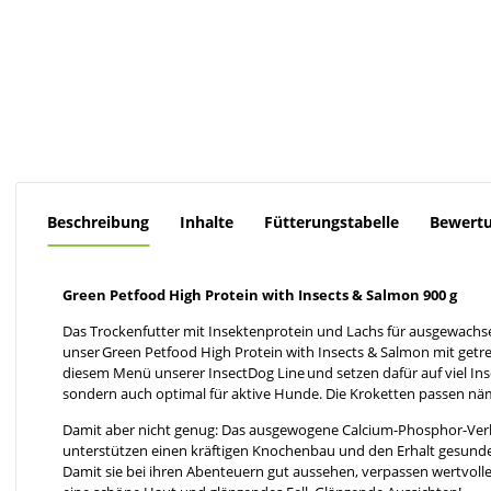
Beschreibung
Inhalte
Fütterungstabelle
Bewert
Green Petfood High Protein with Insects & Salmon 900 g
Das Trockenfutter mit Insektenprotein und Lachs für ausgewachs
unser Green Petfood High Protein with Insects & Salmon mit getreid
diesem Menü unserer InsectDog Line und setzen dafür auf viel Inse
sondern auch optimal für aktive Hunde. Die Kroketten passen näm
Damit aber nicht genug: Das ausgewogene Calcium-Phosphor-Verh
unterstützen einen kräftigen Knochenbau und den Erhalt gesunder 
Damit sie bei ihren Abenteuern gut aussehen, verpassen wertvoll