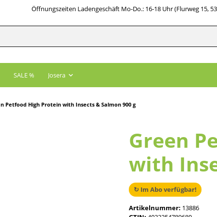
Öffnungszeiten Ladengeschäft Mo-Do.: 16-18 Uhr (Flurweg 15, 5
SALE %
Josera
n Petfood High Protein with Insects & Salmon 900 g
Green Pe
with Ins
↻ Im Abo verfügbar!
Artikelnummer:
13886
GTIN:
4032254789680