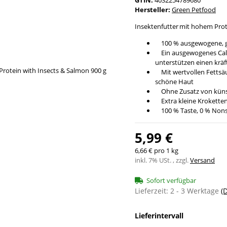
Hersteller:
Green Petfood
Insektenfutter mit hohem Pro
100 % ausgewogene, ge
Ein ausgewogenes Calc
unterstützen einen krä
Mit wertvollen Fettsäu
schöne Haut
Ohne Zusatz von künst
Extra kleine Krokette
100 % Taste, 0 % Nonse
5,99 €
6,66 € pro 1 kg
inkl. 7% USt. , zzgl.
Versand
Sofort verfügbar
Lieferzeit:
2 - 3 Werktage
(
Lieferintervall